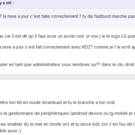
a dit :
? la mise a jour c'est faite correctement ? tu dis fastboot marche pa
ar il est dit qu'il faut avoir un ecran noir. or moi j'ai le logo LG pu
a mise a jour s'est fait correctement avec KDZ? comme je l'ai ecrit a
er en tant que administrateur sous windows xp?? dans le clic droit j
tre ton tèl en mode download et tu le branche a ton ordi.
ns le gestionnaire de périphériques (android device ou lg mobile je sa
ndows enabler (tu le met en mode on) et tu lance kdz (on s'en fou de
ble aussi :)