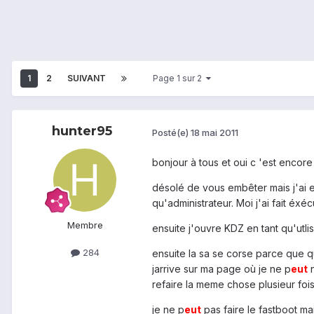
1
2
SUIVANT
Page 1 sur 2
hunter95
Posté(e)
18 mai 2011
bonjour à tous et oui c 'est encore
désolé de vous embêter mais j'ai 
qu'administrateur. Moi j'ai fait éxé
Membre
ensuite j'ouvre KDZ en tant qu'utli
284
ensuite la sa se corse parce que 
jarrive sur ma page où je ne p
eu
t
n
refaire la meme chose plusieur fois
je ne p
eu
t
pas faire le fastboot m