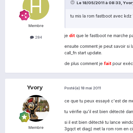
Le 18/05/2011 à 08:33, Yvory 
tu mis la rom fastboot avec kdz 
Membre
je
dit
que le fastboot ne marche pas c
284
ensuite comment je peut savoir si l
call_fn start update.
de plus comment je
fait
pour exécut
Yvory
Posté(e)
18 mai 2011
ce que tu peux essayé c'est de met
tu vérifie qu'il est bien détecté da
si il est bien détecté tu lance wi
Membre
3gqct et diag) met la rom rom en ci