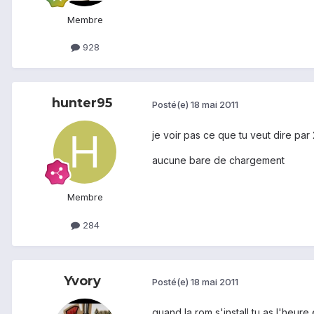
Membre
928
hunter95
Posté(e)
18 mai 2011
je voir pas ce que tu veut dire par
aucune bare de chargement
Membre
284
Yvory
Posté(e)
18 mai 2011
quand la rom s'install tu as l'heure 