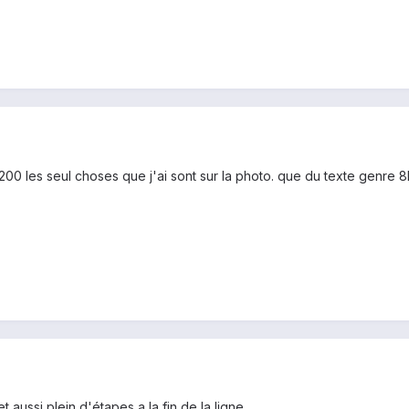
 200 les seul choses que j'ai sont sur la photo. que du texte genre 
et aussi plein d'étapes a la fin de la ligne.