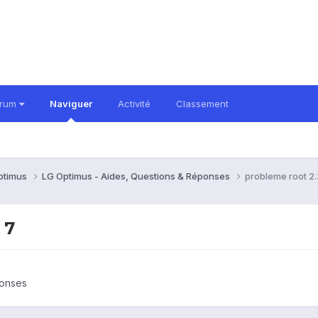
orum
Naviguer
Activité
Classement
ptimus
LG Optimus - Aides, Questions & Réponses
probleme root 
 7
ponses