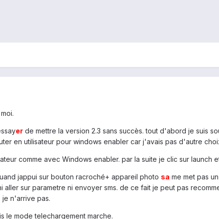
 moi.
essay
er
de mettre la version 2.3 sans succès. tout d'abord je suis s
cuter en utilisateur pour windows enabler car j'avais pas d'autre choi
sateur comme avec Windows enabler. par la suite je clic sur launch 
quand jappui sur bouton racroché+ appareil photo
sa
me met pas un 
i aller sur parametre ni envoyer sms. de ce fait je peut pas recom
 je n'arrive pas.
ais le mode telechargement marche.