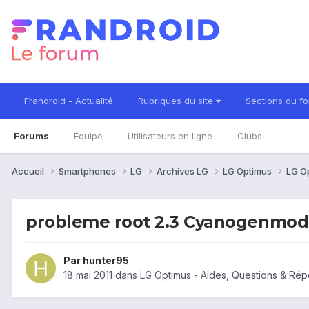
Frandroid - Actualité
Rubriques du site
Sections du f
Forums
Équipe
Utilisateurs en ligne
Clubs
Accueil
Smartphones
LG
Archives LG
LG Optimus
LG O
probleme root 2.3 Cyanogenmod
Par
hunter95
18 mai 2011
dans
LG Optimus - Aides, Questions & Ré