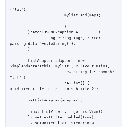
("lat"));

	        	mylist.add(map);			
			}		

        }catch(JSONException e)        {

        	 Log.e("log_tag", "Error 
parsing data "+e.toString());

        }

        ListAdapter adapter = new 
SimpleAdapter(this, mylist , R.layout.main1, 

                        new String[] { "nomph", 
"lat" }, 

                        new int[] { 
R.id.item_title, R.id.item_subtitle });

        setListAdapter(adapter);

        final ListView lv = getListView();

        lv.setTextFilterEnabled(true);	

        lv.setOnItemClickListener(new 