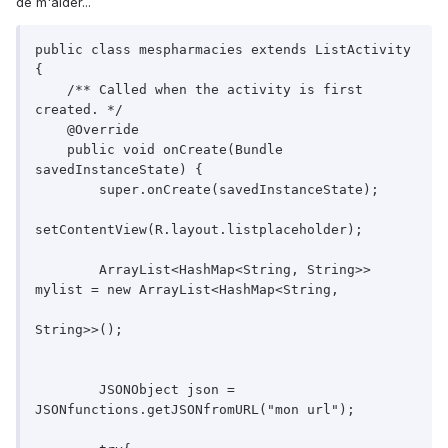
de m'aider...
public class mespharmacies extends ListActivity 
{

    /** Called when the activity is first 
created. */

    @Override

    public void onCreate(Bundle 
savedInstanceState) {

        super.onCreate(savedInstanceState);

setContentView(R.layout.listplaceholder);

        ArrayList<HashMap<String, String>> 
mylist = new ArrayList<HashMap<String, 

String>>();

        JSONObject json = 
JSONfunctions.getJSONfromURL("mon url");
