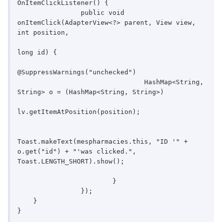
OnItemClickListener() {

        	public void 
onItemClick(AdapterView<?> parent, View view, 
int position, 

long id) {        		

@SuppressWarnings("unchecked")

				HashMap<String, 
String> o = (HashMap<String, String>) 

lv.getItemAtPosition(position);	        		
Toast.makeText(mespharmacies.this, "ID '" + 
o.get("id") + "'was clicked.", 
Toast.LENGTH_SHORT).show(); 

			}

		});

    }
