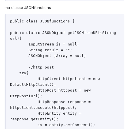
ma classe JSONfunctions
public class JSONfunctions {

public static JSONObject getJSONfromURL(String 
url){

	InputStream is = null;

	String result = "";

	JSONObject jArray = null;

	//http post

    try{

            HttpClient httpclient = new 
DefaultHttpClient();

            HttpPost httppost = new 
HttpPost(url);

            HttpResponse response = 
httpclient.execute(httppost);

            HttpEntity entity = 
response.getEntity();

            is = entity.getContent();
