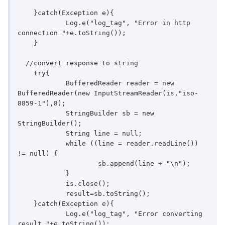
    }catch(Exception e){

            Log.e("log_tag", "Error in http 
connection "+e.toString());

    }

  //convert response to string

    try{

            BufferedReader reader = new 
BufferedReader(new InputStreamReader(is,"iso-
8859-1"),8);

            StringBuilder sb = new 
StringBuilder();

            String line = null;

            while ((line = reader.readLine()) 
!= null) {

                    sb.append(line + "\n");

            }

            is.close();

            result=sb.toString();

    }catch(Exception e){

            Log.e("log_tag", "Error converting 
result "+e.toString());
