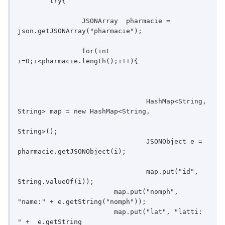
        try{

        	JSONArray  pharmacie = 
json.getJSONArray("pharmacie");

	        for(int 
i=0;i<pharmacie.length();i++){				
				HashMap<String, 
String> map = new HashMap<String, 

String>();	

				JSONObject e = 
pharmacie.getJSONObject(i);

				map.put("id",  
String.valueOf(i));

	        	map.put("nomph", 
"name:" + e.getString("nomph"));

	        	map.put("lat", "latti: 
" +  e.getString
