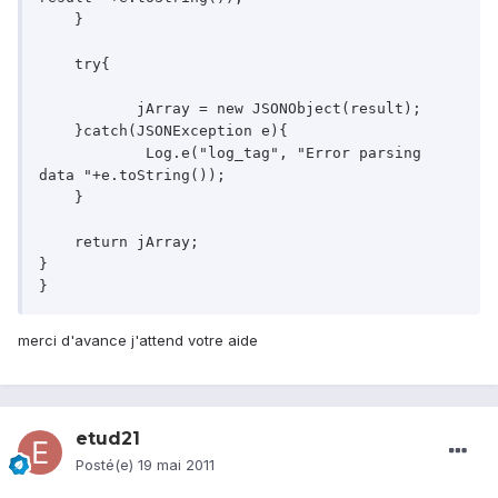
    }

    try{

           jArray = new JSONObject(result);            

    }catch(JSONException e){

            Log.e("log_tag", "Error parsing 
data "+e.toString());

    }

    return jArray;

}

merci d'avance j'attend votre aide
etud21
Posté(e)
19 mai 2011