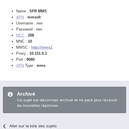
Name :
SFR MMS
APN
:
mmssfr
Username :
rien
Password :
rien
MCC
:
208
MNC :
10
MMSC :
http://mms1
Proxy :
10.151.0.1
Port :
8080
APN
Type :
mms
Archivé
Ce sujet est désormais archivé et ne peut plus recevoir
de nouvelles réponses.
Aller sur la liste des sujets