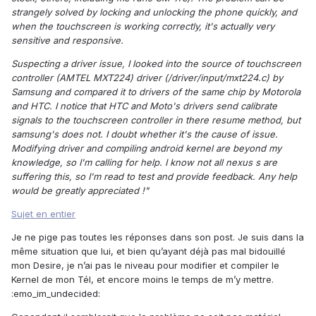
strangely solved by locking and unlocking the phone quickly, and
when the touchscreen is working correctly, it's actually very
sensitive and responsive.
Suspecting a driver issue, I looked into the source of touchscreen
controller (AMTEL MXT224) driver (/driver/input/mxt224.c) by
Samsung and compared it to drivers of the same chip by Motorola
and HTC. I notice that HTC and Moto's drivers send calibrate
signals to the touchscreen controller in there resume method, but
samsung's does not. I doubt whether it's the cause of issue.
Modifying driver and compiling android kernel are beyond my
knowledge, so I'm calling for help. I know not all nexus s are
suffering this, so I'm read to test and provide feedback. Any help
would be greatly appreciated !"
Sujet en entier
Je ne pige pas toutes les réponses dans son post. Je suis dans la
même situation que lui, et bien qu’ayant déjà pas mal bidouillé
mon Desire, je n’ai pas le niveau pour modifier et compiler le
Kernel de mon Tél, et encore moins le temps de m’y mettre.
:emo_im_undecided: