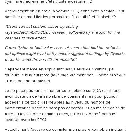
cyaniris et moi-même c'était juste awesome. :'D
Actuellement on en est à la version 1.3.7, dans cette version il est
possible de modifier les paramètres "touchthr" et "noisethr":
"Users can set custom values by editing
/system/etc/init.d/98touchscreen , followed by a reboot for the
changes to take effect.
Currently the default values are set, users that find the defaults
not optimal might want to try some suggested settings by Cyaniris
of 35 for touchthr, and 20 for noisethr."
Cependant même en appliquant les valeurs de Cyaniris, j'ai
toujours le bug qui reste (là je pige vraiment pas, il semblerait que
lui n'ai pas de problème)
Je ne peux pas faire remonter ce problème sur XDA car il faut
avoir posté un certain nombre de commentaires pour pouvoir
accéder à ce topic (les newbies
au niveau du nombre de
commentaires posté
ne sont pas acceptés, et ça me fait chier de
faire du level-up de commentaires, j'ai assez donné dans le
level-up avec les RPG)
Actuellement j'essaye de compiler mon propre kernel, en incluant