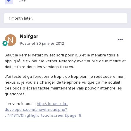
Citer
1 month later...
Nalfgar
Posté(e)
30 janvier 2012
Salut le kernel netarchy est sorti pour ICS et le membre tdos a
appliqué le fix pour le kernel. Netarchy avait oublié de le mettre et
doit le faire dans les versions futures.
J'ai testé et ça fonctionne trop trop trop bien, je redécouvre mon
nexus s, je voulais changer de téléphone vu que ça me soulait
ces bugs d'écran tactile maintenant je vais pouvoir attendre les
quadcores.
lien vers le post :
http://forum.xda-
developers.com/showthread.php?
t=1413117&highlight=touchscreen&page=8