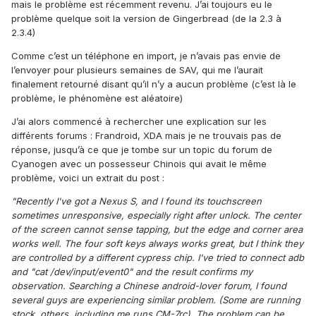
mais le problème est récemment revenu. J’ai toujours eu le
problème quelque soit la version de Gingerbread (de la 2.3 à
2.3.4)
Comme c’est un téléphone en import, je n’avais pas envie de
l’envoyer pour plusieurs semaines de SAV, qui me l’aurait
finalement retourné disant qu’il n’y a aucun problème (c’est là le
problème, le phénomène est aléatoire)
J’ai alors commencé à rechercher une explication sur les
différents forums : Frandroid, XDA mais je ne trouvais pas de
réponse, jusqu’à ce que je tombe sur un topic du forum de
Cyanogen avec un possesseur Chinois qui avait le même
problème, voici un extrait du post :
"Recently I've got a Nexus S, and I found its touchscreen
sometimes unresponsive, especially right after unlock. The center
of the screen cannot sense tapping, but the edge and corner area
works well. The four soft keys always works great, but I think they
are controlled by a different cypress chip. I've tried to connect adb
and "cat /dev/input/event0" and the result confirms my
observation. Searching a Chinese android-lover forum, I found
several guys are experiencing similar problem. (Some are running
stock, others, including me runs CM-7rc). The problem can be