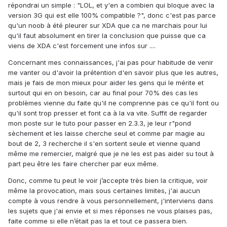
répondrai un simple : "LOL, et y'en a combien qui bloque avec la
version 3G qui est elle 100% compatible ?", donc c'est pas parce
qu'un noob à été pleurer sur XDA que ca ne marchais pour lui
qu'il faut absolument en tirer la conclusion que puisse que ca
viens de XDA c'est forcement une infos sur ....
Concernant mes connaissances, j'ai pas pour habitude de venir
me vanter ou d'avoir la prétention d'en savoir plus que les autres,
mais je fais de mon mieux pour aider les gens qui le mérite et
surtout qui en on besoin, car au final pour 70% des cas les
problèmes vienne du faite qu'il ne comprenne pas ce qu'il font ou
qu'il sont trop presser et font ca à la va vite. Suffit de regarder
mon poste sur le tuto pour passer en 2.3.3, je leur r"pond
sèchement et les laisse cherche seul et comme par magie au
bout de 2, 3 recherche il s'en sortent seule et vienne quand
même me remercier, malgré que je ne les est pas aider su tout à
part peu être les faire chercher par eux même.
Donc, comme tu peut le voir j’accepte très bien la critique, voir
même la provocation, mais sous certaines limites, j'ai aucun
compte à vous rendre à vous personnellement, j'interviens dans
les sujets que j'ai envie et si mes réponses ne vous plaises pas,
faite comme si elle n’était pas la et tout ce passera bien.