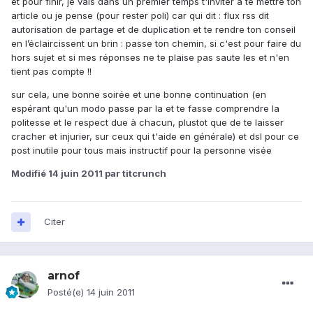
et pour finir, je vais dans un premier temps t'inviter à te mettre ton
article ou je pense (pour rester poli) car qui dit : flux rss dit
autorisation de partage et de duplication et te rendre ton conseil
en l’éclaircissent un brin : passe ton chemin, si c'est pour faire du
hors sujet et si mes réponses ne te plaise pas saute les et n'en
tient pas compte !!
sur cela, une bonne soirée et une bonne continuation (en
espérant qu'un modo passe par la et te fasse comprendre la
politesse et le respect due à chacun, plustot que de te laisser
cracher et injurier, sur ceux qui t'aide en générale) et dsl pour ce
post inutile pour tous mais instructif pour la personne visée
Modifié
14 juin 2011
par titcrunch
Citer
arnof
Posté(e)
14 juin 2011