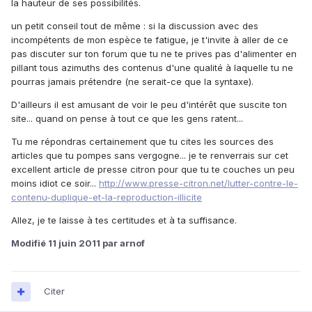
la hauteur de ses possibilités.
un petit conseil tout de même : si la discussion avec des
incompétents de mon espèce te fatigue, je t'invite à aller de ce
pas discuter sur ton forum que tu ne te prives pas d'alimenter en
pillant tous azimuths des contenus d'une qualité à laquelle tu ne
pourras jamais prétendre (ne serait-ce que la syntaxe).
D'ailleurs il est amusant de voir le peu d'intérêt que suscite ton
site... quand on pense à tout ce que les gens ratent...
Tu me répondras certainement que tu cites les sources des
articles que tu pompes sans vergogne... je te renverrais sur cet
excellent article de presse citron pour que tu te couches un peu
moins idiot ce soir...
http://www.presse-citron.net/lutter-contre-le-
contenu-duplique-et-la-reproduction-illicite
Allez, je te laisse à tes certitudes et à ta suffisance.
Modifié
11 juin 2011
par arnof
Citer