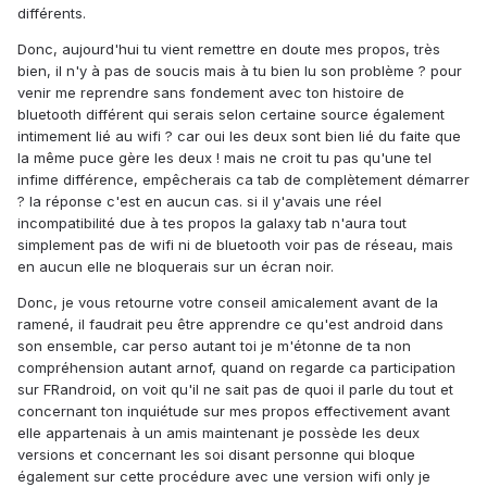
différents.
Donc, aujourd'hui tu vient remettre en doute mes propos, très
bien, il n'y à pas de soucis mais à tu bien lu son problème ? pour
venir me reprendre sans fondement avec ton histoire de
bluetooth différent qui serais selon certaine source également
intimement lié au wifi ? car oui les deux sont bien lié du faite que
la même puce gère les deux ! mais ne croit tu pas qu'une tel
infime différence, empêcherais ca tab de complètement démarrer
? la réponse c'est en aucun cas. si il y'avais une réel
incompatibilité due à tes propos la galaxy tab n'aura tout
simplement pas de wifi ni de bluetooth voir pas de réseau, mais
en aucun elle ne bloquerais sur un écran noir.
Donc, je vous retourne votre conseil amicalement avant de la
ramené, il faudrait peu être apprendre ce qu'est android dans
son ensemble, car perso autant toi je m'étonne de ta non
compréhension autant arnof, quand on regarde ca participation
sur FRandroid, on voit qu'il ne sait pas de quoi il parle du tout et
concernant ton inquiétude sur mes propos effectivement avant
elle appartenais à un amis maintenant je possède les deux
versions et concernant les soi disant personne qui bloque
également sur cette procédure avec une version wifi only je