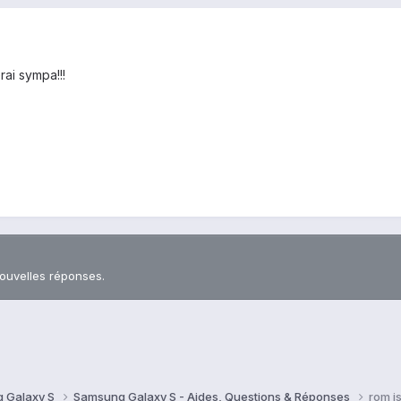
rai sympa!!!
nouvelles réponses.
 Galaxy S
Samsung Galaxy S - Aides, Questions & Réponses
rom js