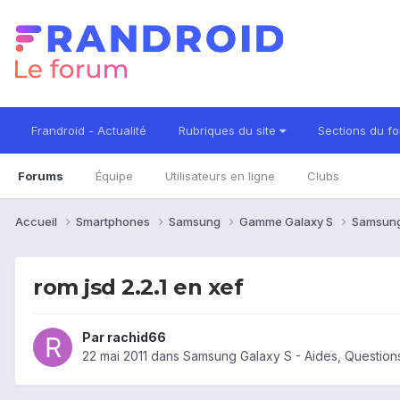
Frandroid - Actualité
Rubriques du site
Sections du f
Forums
Équipe
Utilisateurs en ligne
Clubs
Accueil
Smartphones
Samsung
Gamme Galaxy S
Samsung
rom jsd 2.2.1 en xef
Par
rachid66
22 mai 2011
dans
Samsung Galaxy S - Aides, Questio