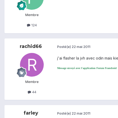
Membre
124
rachid66
Posté(e)
22 mai 2011
j'ai flasher la jvh avec odin mais k
Message envoyé avec l'application Forum Frandroid
Membre
44
farley
Posté(e)
22 mai 2011