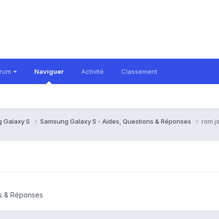
orum
Naviguer
Activité
Classement
 Galaxy S
Samsung Galaxy S - Aides, Questions & Réponses
rom js
ns & Réponses