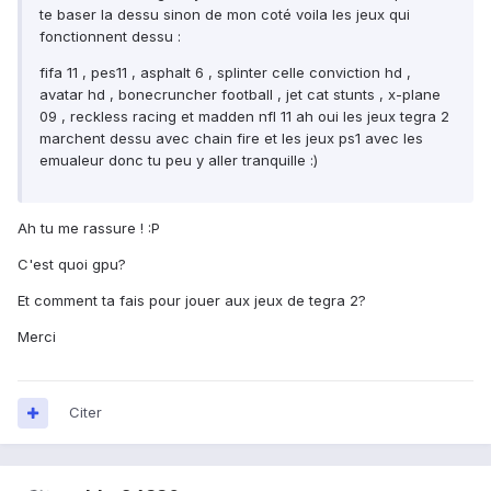
te baser la dessu sinon de mon coté voila les jeux qui
fonctionnent dessu :
fifa 11 , pes11 , asphalt 6 , splinter celle conviction hd ,
avatar hd , bonecruncher football , jet cat stunts , x-plane
09 , reckless racing et madden nfl 11 ah oui les jeux tegra 2
marchent dessu avec chain fire et les jeux ps1 avec les
emualeur donc tu peu y aller tranquille :)
Ah tu me rassure ! :P
C'est quoi gpu?
Et comment ta fais pour jouer aux jeux de tegra 2?
Merci
Citer