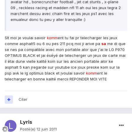
avatar hd , bonecruncher football , jet cat stunts , x-plane
09 , reckless racing et madden nfl 11 ah oui les jeux tegra 2
marchent dessu avec chain fire et les jeux ps1 avec les
emualeur donc tu peu y aller tranquille :)
Slt moi je voulai savoir
komm
ent tu fai pr telecharger les jeux
comme asphalt5 ou 6 ou pes 211 pcq moi ji arive pa
sa
me di que
se nes pa compatible avec mon portable alor que j'ai le LG P970
OPTIMUS BLACK et jai éséyé de telecherger un jeux de carte mai
il étai dune vielle kalité kom sur les ancien portable alor ke
asphalt 5 kan jregarde sur youtube ice joux preske kom sur la
psp avk le lg optimus black et jvoulai savoir
komm
ent le
telecharger en bonne kalité mercii REPONDER MOI VITE
Citer
Lyris
Posté(e)
12 juin 2011