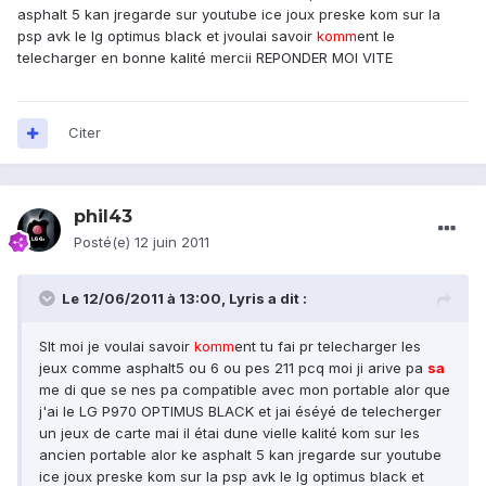
asphalt 5 kan jregarde sur youtube ice joux preske kom sur la
psp avk le lg optimus black et jvoulai savoir
komm
ent le
telecharger en bonne kalité mercii REPONDER MOI VITE
Citer
phil43
Posté(e)
12 juin 2011
Le 12/06/2011 à 13:00, Lyris a dit :
Slt moi je voulai savoir
komm
ent tu fai pr telecharger les
jeux comme asphalt5 ou 6 ou pes 211 pcq moi ji arive pa
sa
me di que se nes pa compatible avec mon portable alor que
j'ai le LG P970 OPTIMUS BLACK et jai éséyé de telecherger
un jeux de carte mai il étai dune vielle kalité kom sur les
ancien portable alor ke asphalt 5 kan jregarde sur youtube
ice joux preske kom sur la psp avk le lg optimus black et