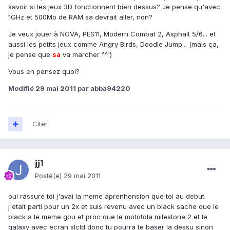
savoir si les jeux 3D fonctionnent bien dessus? Je pense qu'avec
1GHz et 500Mo de RAM sa devrait aller, non?
Je veux jouer à NOVA, PES11, Modern Combat 2, Asphalt 5/6... et
aussi les petits jeux comme Angry Birds, Doodle Jump... (mais ça,
je pense que
sa
va marcher ^^')
Vous en pensez quoi?
Modifié
29 mai 2011
par abba94220
Citer
jj1
Posté(e)
29 mai 2011
oui rassure toi j'avai la meme aprenhension que toi au debut
j'etait parti pour un 2x et suis revenu avec un black sache que le
black a le meme gpu et proc que le mototola milestone 2 et le
galaxy avec ecran slcld donc tu pourra te baser la dessu sinon