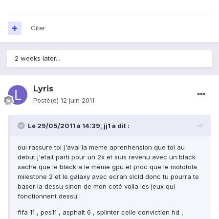
Citer
2 weeks later...
Lyris
Posté(e)
12 juin 2011
Le 29/05/2011 à 14:39, jj1 a dit :
oui rassure toi j'avai la meme aprenhension que toi au
debut j'etait parti pour un 2x et suis revenu avec un black
sache que le black a le meme gpu et proc que le mototola
milestone 2 et le galaxy avec ecran slcld donc tu pourra te
baser la dessu sinon de mon coté voila les jeux qui
fonctionnent dessu :
fifa 11 , pes11 , asphalt 6 , splinter celle conviction hd ,