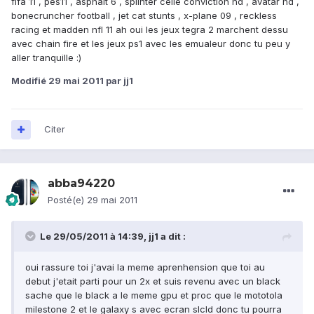
fifa 11 , pes11 , asphalt 6 , splinter celle conviction hd , avatar hd ,
bonecruncher football , jet cat stunts , x-plane 09 , reckless
racing et madden nfl 11 ah oui les jeux tegra 2 marchent dessu
avec chain fire et les jeux ps1 avec les emualeur donc tu peu y
aller tranquille :)
Modifié
29 mai 2011
par jj1
Citer
abba94220
Posté(e)
29 mai 2011
Le 29/05/2011 à 14:39, jj1 a dit :
oui rassure toi j'avai la meme aprenhension que toi au
debut j'etait parti pour un 2x et suis revenu avec un black
sache que le black a le meme gpu et proc que le mototola
milestone 2 et le galaxy s avec ecran slcld donc tu pourra