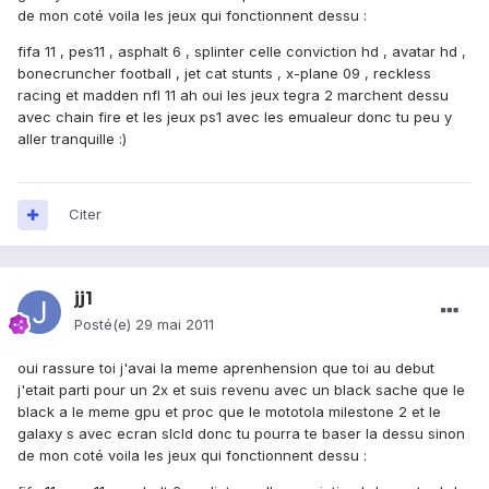
de mon coté voila les jeux qui fonctionnent dessu :
fifa 11 , pes11 , asphalt 6 , splinter celle conviction hd , avatar hd ,
bonecruncher football , jet cat stunts , x-plane 09 , reckless
racing et madden nfl 11 ah oui les jeux tegra 2 marchent dessu
avec chain fire et les jeux ps1 avec les emualeur donc tu peu y
aller tranquille :)
Citer
jj1
Posté(e)
29 mai 2011
oui rassure toi j'avai la meme aprenhension que toi au debut
j'etait parti pour un 2x et suis revenu avec un black sache que le
black a le meme gpu et proc que le mototola milestone 2 et le
galaxy s avec ecran slcld donc tu pourra te baser la dessu sinon
de mon coté voila les jeux qui fonctionnent dessu :