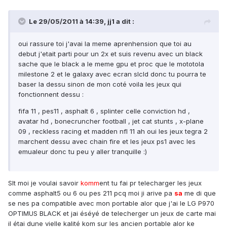
Le 29/05/2011 à 14:39, jj1 a dit :
oui rassure toi j'avai la meme aprenhension que toi au
debut j'etait parti pour un 2x et suis revenu avec un black
sache que le black a le meme gpu et proc que le mototola
milestone 2 et le galaxy avec ecran slcld donc tu pourra te
baser la dessu sinon de mon coté voila les jeux qui
fonctionnent dessu :
fifa 11 , pes11 , asphalt 6 , splinter celle conviction hd ,
avatar hd , bonecruncher football , jet cat stunts , x-plane
09 , reckless racing et madden nfl 11 ah oui les jeux tegra 2
marchent dessu avec chain fire et les jeux ps1 avec les
emualeur donc tu peu y aller tranquille :)
Slt moi je voulai savoir
komm
ent tu fai pr telecharger les jeux
comme asphalt5 ou 6 ou pes 211 pcq moi ji arive pa
sa
me di que
se nes pa compatible avec mon portable alor que j'ai le LG P970
OPTIMUS BLACK et jai éséyé de telecherger un jeux de carte mai
il étai dune vielle kalité kom sur les ancien portable alor ke