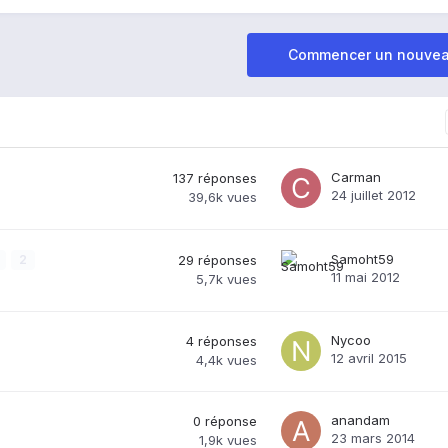
Commencer un nouvea
Carman
137
réponses
24 juillet 2012
39,6k
vues
Samoht59
2
29
réponses
11 mai 2012
5,7k
vues
Nycoo
4
réponses
12 avril 2015
4,4k
vues
anandam
0
réponse
23 mars 2014
1,9k
vues