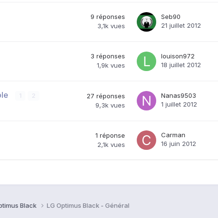
9
réponses
Seb90
21 juillet 2012
3,1k
vues
3
réponses
louison972
18 juillet 2012
1,9k
vues
ble
Nanas9503
1
2
27
réponses
1 juillet 2012
9,3k
vues
Carman
1
réponse
16 juin 2012
2,1k
vues
ptimus Black
LG Optimus Black - Général