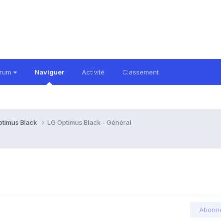
orum
Naviguer
Activité
Classement
ptimus Black
LG Optimus Black - Général
Abonn