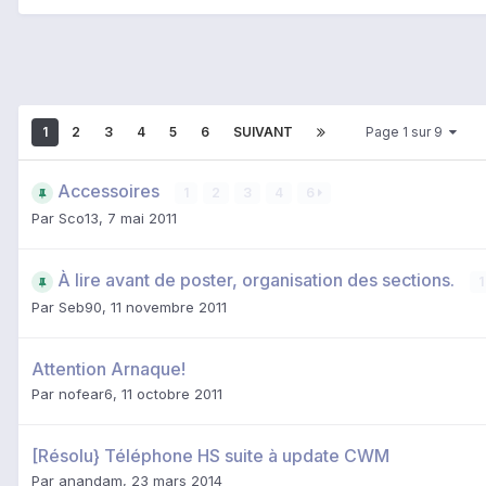
1
2
3
4
5
6
SUIVANT
Page 1 sur 9
Accessoires
1
2
3
4
6
Par
Sco13
,
7 mai 2011
À lire avant de poster, organisation des sections.
1
Par
Seb90
,
11 novembre 2011
Attention Arnaque!
Par
nofear6
,
11 octobre 2011
[Résolu} Téléphone HS suite à update CWM
Par
anandam
,
23 mars 2014