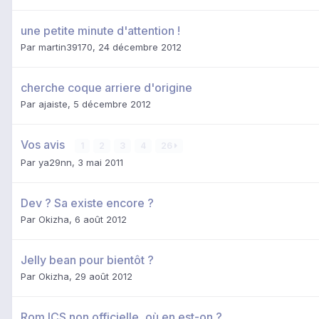
une petite minute d'attention !
Par
martin39170
,
24 décembre 2012
cherche coque arriere d'origine
Par
ajaiste
,
5 décembre 2012
Vos avis
1
2
3
4
26
Par
ya29nn
,
3 mai 2011
Dev ? Sa existe encore ?
Par
Okizha
,
6 août 2012
Jelly bean pour bientôt ?
Par
Okizha
,
29 août 2012
Rom ICS non officielle, où en est-on ?