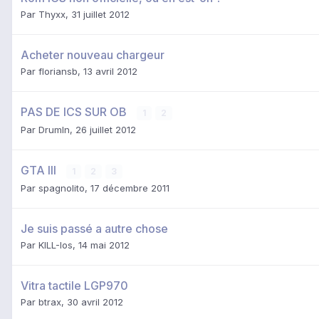
Par
Thyxx
,
31 juillet 2012
Acheter nouveau chargeur
Par
floriansb
,
13 avril 2012
PAS DE ICS SUR OB
1
2
Par
DrumIn
,
26 juillet 2012
GTA III
1
2
3
Par
spagnolito
,
17 décembre 2011
Je suis passé a autre chose
Par
KILL-Ios
,
14 mai 2012
Vitra tactile LGP970
Par
btrax
,
30 avril 2012