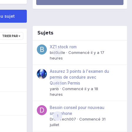
u sujet
Sujets
TRIER PAR
XZ1 stock rom
bid0uille
0
· Commencé
il y a 17
heures
Assurez 3 points à l'examen du
permis de conduire avec
0
Question Permis
yanb
· Commencé
il y a 18
heures
Besoin conseil pour nouveau
smartphone
1
DroidTech007
· Commencé
31
juillet