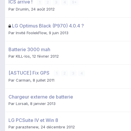
ICS arrive !
1
2
3
4
9
Par
DrumIn
,
24 août 2012
LG Optimus Black (P970) 4.0.4 ?
Par Invité FoolekFlow,
9 juin 2013
Batterie 3000 mah
Par
KILL-Ios
,
12 février 2012
[ASTUCE] Fix GPS
1
2
3
4
Par
Carman
,
8 juillet 2011
Chargeur externe de batterie
Par
Lorsali
,
8 janvier 2013
LG PCSuite IV et Win 8
Par
parazitenew
,
24 décembre 2012