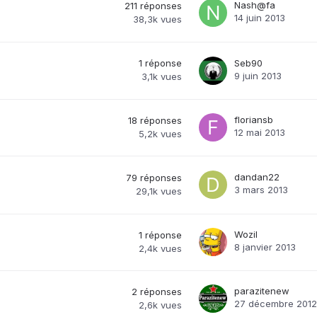
Nash@fa
211
réponses
14 juin 2013
38,3k
vues
1
réponse
Seb90
9 juin 2013
3,1k
vues
floriansb
18
réponses
12 mai 2013
5,2k
vues
dandan22
79
réponses
3 mars 2013
29,1k
vues
Wozil
1
réponse
8 janvier 2013
2,4k
vues
parazitenew
2
réponses
27 décembre 2012
2,6k
vues