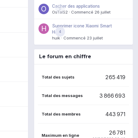
Cacher des applications
0
OsTal52
· Commencé
26 juillet
Supprimer icone Xiaomi Smart
4
Hub
huik
· Commencé
23 juillet
Le forum en chiffre
265 419
Total des sujets
3 866 693
Total des messages
443 971
Total des membres
26 781
Maximum en ligne