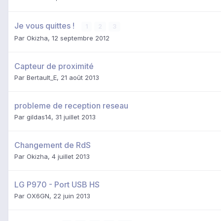
Je vous quittes !
1
2
3
Par
Okizha
,
12 septembre 2012
Capteur de proximité
Par
Bertault_E
,
21 août 2013
probleme de reception reseau
Par
gildas14
,
31 juillet 2013
Changement de RdS
Par
Okizha
,
4 juillet 2013
LG P970 - Port USB HS
Par
OX6GN
,
22 juin 2013