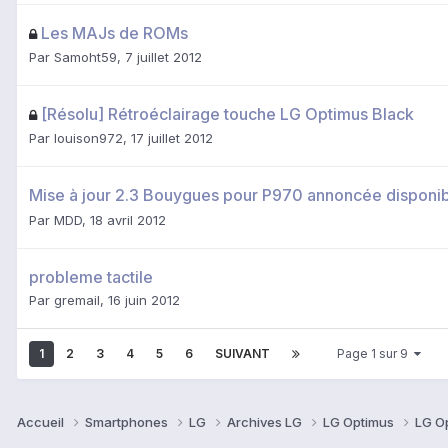
Les MAJs de ROMs
Par
Samoht59
,
7 juillet 2012
[Résolu] Rétroéclairage touche LG Optimus Black
Par
louison972
,
17 juillet 2012
Mise à jour 2.3 Bouygues pour P970 annoncée disponi
Par
MDD
,
18 avril 2012
probleme tactile
Par
gremail
,
16 juin 2012
1
2
3
4
5
6
SUIVANT
Page 1 sur 9
Accueil
Smartphones
LG
Archives LG
LG Optimus
LG O