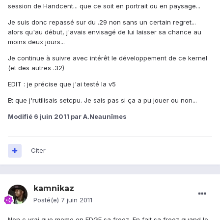
session de Handcent... que ce soit en portrait ou en paysage...
Je suis donc repassé sur du .29 non sans un certain regret...
alors qu'au début, j'avais envisagé de lui laisser sa chance au
moins deux jours...
Je continue à suivre avec intérêt le développement de ce kernel
(et des autres .32)
EDIT : je précise que j'ai testé la v5
Et que j'rutilisais setcpu. Je sais pas si ça a pu jouer ou non...
Modifié
6 juin 2011
par A.Neaunîmes
Citer
kamnikaz
Posté(e)
7 juin 2011
Non c vrai que meme en EDGE sa freez. En fait sa freez quand le