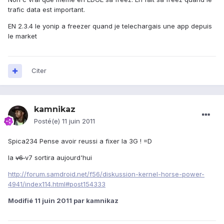
trafic data est important.
EN 2.3.4 le yonip a freezer quand je telechargais une app depuis
le market
Citer
kamnikaz
Posté(e)
11 juin 2011
Spica234 Pense avoir reussi a fixer la 3G ! =D
la
v6
v7 sortira aujourd'hui
http://forum.samdroid.net/f56/diskussion-kernel-horse-power-
4941/index114.html#post154333
Modifié
11 juin 2011
par kamnikaz