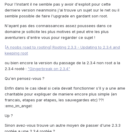
Pour l'instant il ne semble pas y avoir d'exploit pour cette
derniere version neanmoins j'ai trouve un sujet sur le net ou il
semble possible de faire l'upgrade en gardant son root.
N'ayant pas des connaissances assez poussees dans ce
domaine je sollicite les plus motives et peut etre les plus
aventuriers d'entre vous pour regarder ce sujet !
[A noobs road to rooting] Rooting 2.3.3 - Updating to 2.3.4 and
keeping root
ou bien encore la version du passage de la 2.3.4 non root a la
2.3.4 rooté :
"Gingerbreak on 2.3.4"
Qu'en pensez-vous ?
Enfin dans le cas ideal si cela devait fonctionner s'il y a une ame
charitable pour expliquer de maniere encore plus simple (en
francais, etapes par etapes, les sauvegardes etc) ??!
:emo_im_angel:
Up ?
Sinon avez-vous trouve un autre moyen de passer d'une 2.3.3
rootée a une 2.3.4 rootée ?