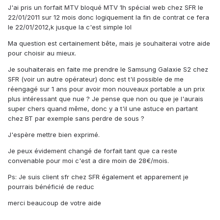
J'ai pris un forfait MTV bloqué MTV 1h spécial web chez SFR le
22/01/2011 sur 12 mois donc logiquement la fin de contrat ce fera
le 22/01/2012,k jusque la c'est simple lol
Ma question est certainement bête, mais je souhaiterai votre aide
pour choisir au mieux.
Je souhaiterais en faite me prendre le Samsung Galaxie S2 chez
SFR (voir un autre opérateur) donc est t'il possible de me
réengagé sur 1 ans pour avoir mon nouveaux portable a un prix
plus intéressant que nue ? Je pense que non ou que je l'aurais
super chers quand même, donc y a t'il une astuce en partant
chez BT par exemple sans perdre de sous ?
J'espère mettre bien exprimé.
Je peux évidement changé de forfait tant que ca reste
convenable pour moi c'est a dire moin de 28€/mois.
Ps: Je suis client sfr chez SFR également et apparement je
pourrais bénéficié de reduc
merci beaucoup de votre aide