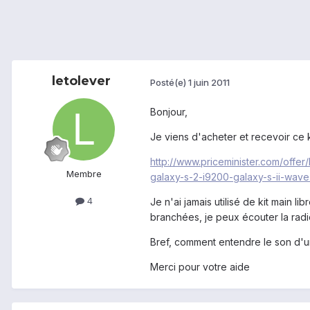
letolever
Posté(e)
1 juin 2011
Bonjour,
Je viens d'acheter et recevoir ce k
http://www.priceminister.com/offe
Membre
galaxy-s-2-i9200-galaxy-s-ii-wave
4
Je n'ai jamais utilisé de kit main l
branchées, je peux écouter la radi
Bref, comment entendre le son d'un 
Merci pour votre aide