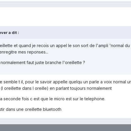
ver a dit :
oreillette et quand je recois un appel le son sort de l'ampli 'normal d
 enregitre mes reponses...
 normalement faut juste branche l'oreillette ?
me semble t il, pour le savoir appelle quelqu un parle a voix normal u
l oreillette dans l oreille) en parlant toujours normalement
a seconde fois c est que le micro est sur le telephone.
tir dans une oreillette bluetooth