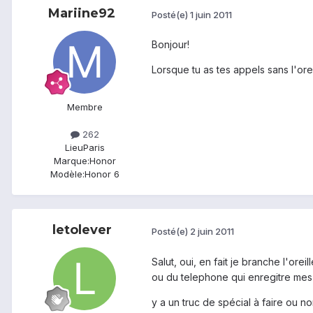
Mariine92
Posté(e)
1 juin 2011
Bonjour!
Lorsque tu as tes appels sans l'orei
Membre
262
Lieu
Paris
Marque:
Honor
Modèle:
Honor 6
letolever
Posté(e)
2 juin 2011
Salut, oui, en fait je branche l'orei
ou du telephone qui enregitre mes
y a un truc de spécial à faire ou no