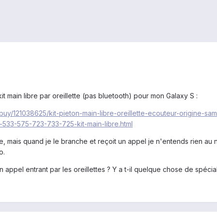
it main libre par oreillette (pas bluetooth) pour mon Galaxy S :
r/buy/121038625/kit-pieton-main-libre-oreillette-ecouteur-origin
-533-575-723-733-725-kit-main-libre.html
ibre, mais quand je le branche et reçoit un appel je n'entends rien au 
o.
appel entrant par les oreillettes ? Y a t-il quelque chose de spécial