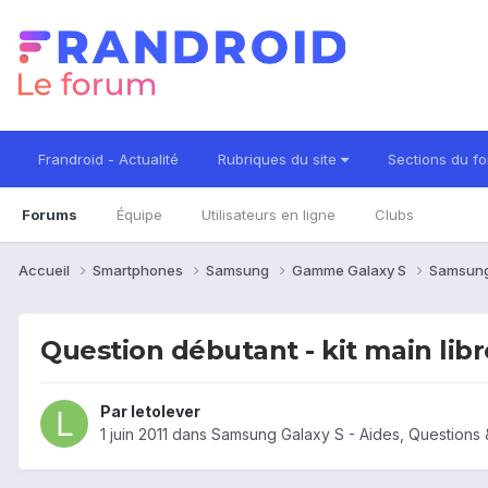
Frandroid - Actualité
Rubriques du site
Sections du f
Forums
Équipe
Utilisateurs en ligne
Clubs
Accueil
Smartphones
Samsung
Gamme Galaxy S
Samsung
Question débutant - kit main libr
Par
letolever
1 juin 2011
dans
Samsung Galaxy S - Aides, Questions