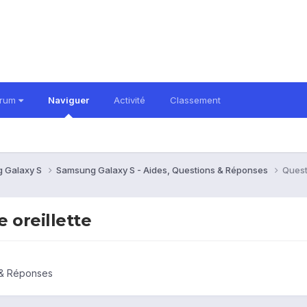
orum
Naviguer
Activité
Classement
 Galaxy S
Samsung Galaxy S - Aides, Questions & Réponses
Questi
e oreillette
 & Réponses