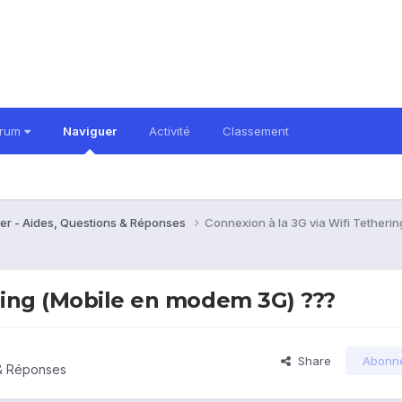
orum
Naviguer
Activité
Classement
er - Aides, Questions & Réponses
Connexion à la 3G via Wifi Tetheri
ering (Mobile en modem 3G) ???
Share
Abonn
 & Réponses