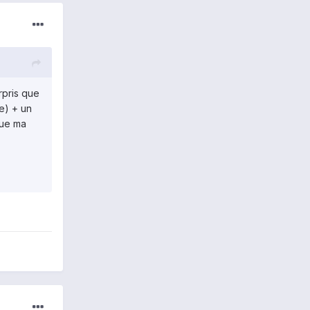
rpris que
e) + un
que ma