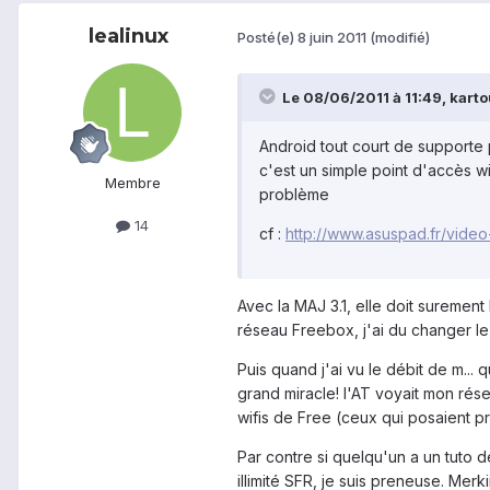
lealinux
Posté(e)
8 juin 2011
(modifié)
Le 08/06/2011 à 11:49, kartou
Android tout court de supporte 
c'est un simple point d'accès w
Membre
problème
14
cf :
http://www.asuspad.fr/video
Avec la MAJ 3.1, elle doit suremen
réseau Freebox, j'ai du changer le 
Puis quand j'ai vu le débit de m... 
grand miracle! l'AT voyait mon rése
wifis de Free (ceux qui posaient 
Par contre si quelqu'un a un tuto d
illimité SFR, je suis preneuse. Merkiii