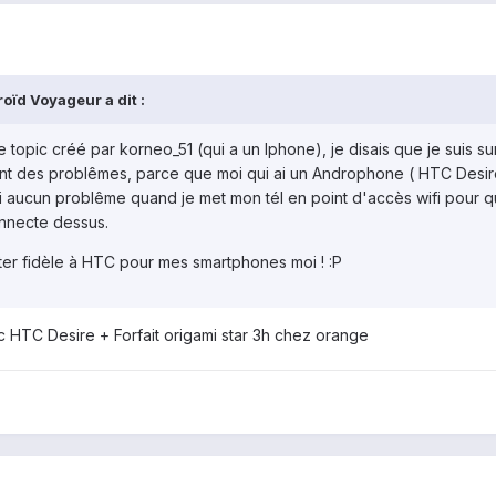
oïd Voyageur a dit :
 topic créé par korneo_51 (qui a un Iphone), je disais que je suis su
ent des problêmes, parce que moi qui ai un Androphone ( HTC Desir
'ai aucun problême quand je met mon tél en point d'accès wifi pour 
onnecte dessus.
ster fidèle à HTC pour mes smartphones moi ! :P
 HTC Desire + Forfait origami star 3h chez orange