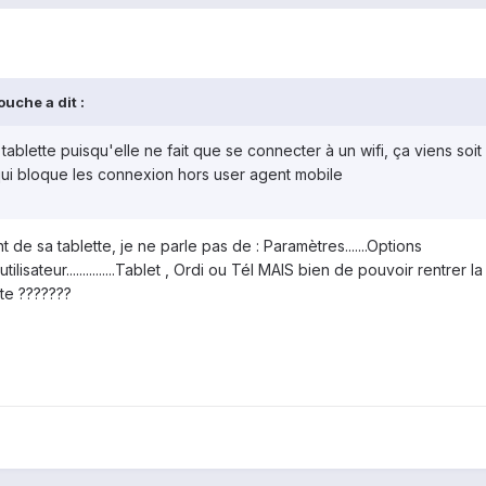
uche a dit :
ablette puisqu'elle ne fait que se connecter à un wifi, ça viens soit
 qui bloque les connexion hors user agent mobile
de sa tablette, je ne parle pas de : Paramètres.......Options
tilisateur...............Tablet , Ordi ou Tél
MAIS
bien de pouvoir rentrer la
te ???????