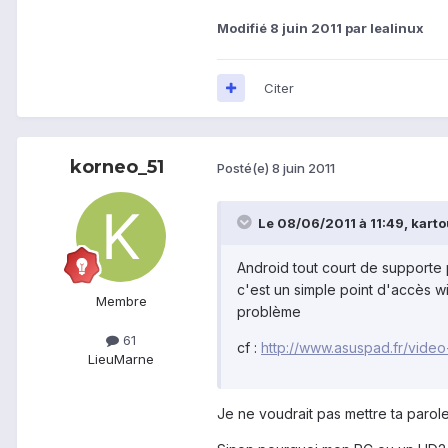
Modifié
8 juin 2011
par lealinux
Citer
korneo_51
Posté(e)
8 juin 2011
Le 08/06/2011 à 11:49, kartou
Android tout court de supporte 
c'est un simple point d'accès w
Membre
problème
61
cf :
http://www.asuspad.fr/video
Lieu
Marne
Je ne voudrait pas mettre ta par