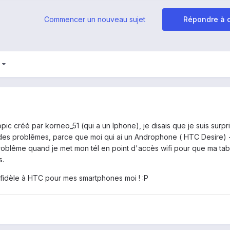
Commencer un nouveau sujet
Répondre à c
3
pic créé par korneo_51 (qui a un Iphone), je disais que je suis surpr
 des problêmes, parce que moi qui ai un Androphone ( HTC Desire) +
roblême quand je met mon tél en point d'accès wifi pour que ma tabl
s.
r fidèle à HTC pour mes smartphones moi ! :P