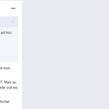
u ad hoc
oit mon
AT. Mais au
lle voit les
orfait