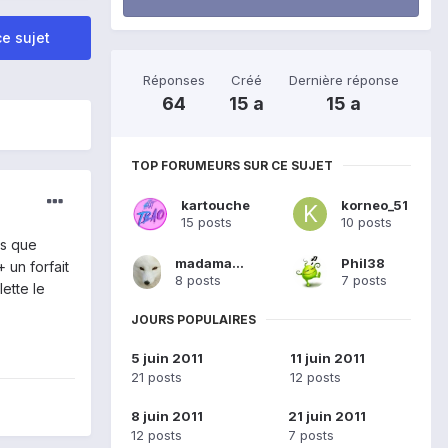
e sujet
Réponses
Créé
Dernière réponse
64
15 a
15 a
TOP FORUMEURS SUR CE SUJET
kartouche
korneo_51
15 posts
10 posts
is que
madaman972
Phil38
 un forfait
8 posts
7 posts
ette le
JOURS POPULAIRES
5 juin 2011
11 juin 2011
21 posts
12 posts
8 juin 2011
21 juin 2011
12 posts
7 posts