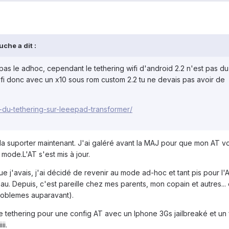
che a dit :
pas le adhoc, cependant le tethering wifi d'android 2.2 n'est pas d
ifi donc avec un x10 sous rom custom 2.2 tu ne devais pas avoir de
-du-tethering-sur-leeepad-transformer/
t la suporter maintenant. J'ai galéré avant la MAJ pour que mon AT v
mode.L'AT s'est mis à jour.
que j'avais, j'ai décidé de revenir au mode ad-hoc et tant pis pour l'
au. Depuis, c'est pareille chez mes parents, mon copain et autres... e
problemes auparavant).
e tethering pour une config AT avec un Iphone 3Gs jailbreaké et un f
ii.