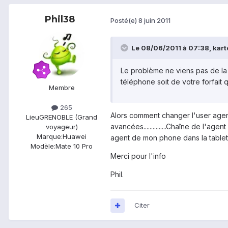
Phil38
Posté(e)
8 juin 2011
Le 08/06/2011 à 07:38, karto
Le problème ne viens pas de la t
téléphone soit de votre forfait
Membre
265
Alors comment changer l'user agent 
Lieu
GRENOBLE (Grand
avancées...............Chaîne de l'agent u
voyageur)
Marque:
Huawei
agent de mon phone dans la tablet
Modèle:
Mate 10 Pro
Merci pour l'info
Phil.
Citer