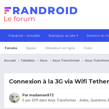
Frandroid - Actualité
Rubriques du site
Sections du f
Forums
Équipe
Utilisateurs en ligne
Clubs
Accueil
Tablettes
Asus
Asus Transformer
Asus Transform
Connexion à la 3G via Wifi Teth
Par
madaman972
5 juin 2011
dans
Asus Transformer - Aides, Questions