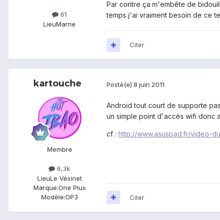
Par contre ça m'embête de bidouill
61
temps j'ai vraiment besoin de ce te
Lieu
Marne
Citer
kartouche
Posté(e)
8 juin 2011
Android tout court de supporte pas
un simple point d'accès wifi donc
cf :
http://www.asuspad.fr/video-du
Membre
6,3k
Lieu
Le Vésinet
Marque:
One Plus
Modèle:
OP3
Citer