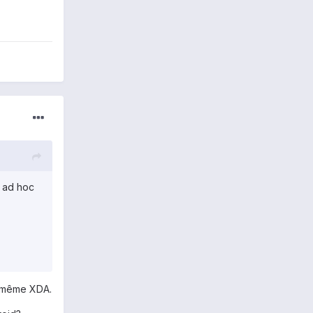
u ad hoc
, même XDA.