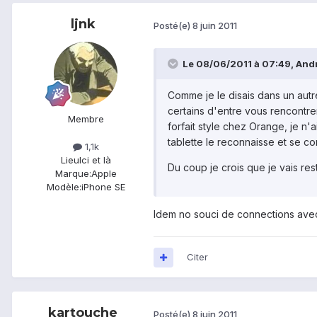
ljnk
Posté(e)
8 juin 2011
Le 08/06/2011 à 07:49, Andr
Comme je le disais dans un autre
certains d'entre vous rencontr
Membre
forfait style chez Orange, je n
tablette le reconnaisse et se c
1,1k
Lieu
Ici et là
Du coup je crois que je vais re
Marque:
Apple
Modèle:
iPhone SE
Idem no souci de connections avec
Citer
kartouche
Posté(e)
8 juin 2011