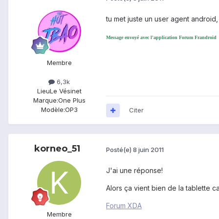
tu met juste un user agent android
Message envoyé avec l'application Forum Frandroid
Membre
6,3k
Lieu
Le Vésinet
Marque:
One Plus
Modèle:
OP3
Citer
korneo_51
Posté(e)
8 juin 2011
J'ai une réponse!
Alors ça vient bien de la tablette c
Forum XDA
Membre