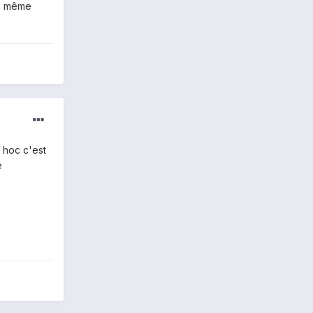
en même
 hoc c'est
e