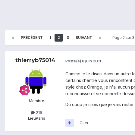
PRÉCÉDENT
1
2
3
SUIVANT
Page 2 sur 
thierryb75014
Posté(e)
8 juin 2011
Comme je le disais dans un autre to
certains d'entre vous rencontrent
style chez Orange, je n'ai aucun p
reconnaisse et se connecte dessu
Membre
Du coup je crois que je vais reste
219
Lieu
Paris
Citer