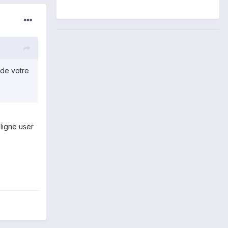
 de votre
 ligne user