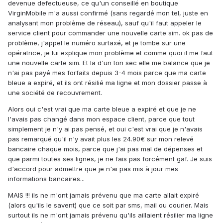
devenue defectueuse, ce qu'un conseillé en boutique
VirginMobile m'a aussi confirmé (sans regardé mon tel, juste en
analysant mon problème de réseau), sauf qu'il faut appeler le
service client pour commander une nouvelle carte sim. ok pas de
problème, j'appel le numéro surtaxé, et je tombe sur une
opératrice, je lui explique mon problème et comme quoi il me faut
une nouvelle carte sim. Et la d'un ton sec elle me balance que je
n'ai pas payé mes forfaits depuis 3-4 mois parce que ma carte
bleue a expiré, et ils ont résilié ma ligne et mon dossier passe à
une société de recouvrement.
Alors oui c'est vrai que ma carte bleue a expiré et que je ne
l'avais pas changé dans mon espace client, parce que tout
simplement je n'y ai pas pensé, et oui c'est vrai que je n'avais
pas remarqué qu'il n'y avait plus les 24.90€ sur mon relevé
bancaire chaque mois, parce que j'ai pas mal de dépenses et
que parmi toutes ses lignes, je ne fais pas forcément gaf. Je suis
d'accord pour admettre que je n'ai pas mis à jour mes
informations bancaires...
MAIS !!! ils ne m'ont jamais prévenu que ma carte allait expiré
(alors qu'ils le savent) que ce soit par sms, mail ou courier. Mais
surtout ils ne m'ont jamais prévenu qu'ils aillaient résilier ma ligne