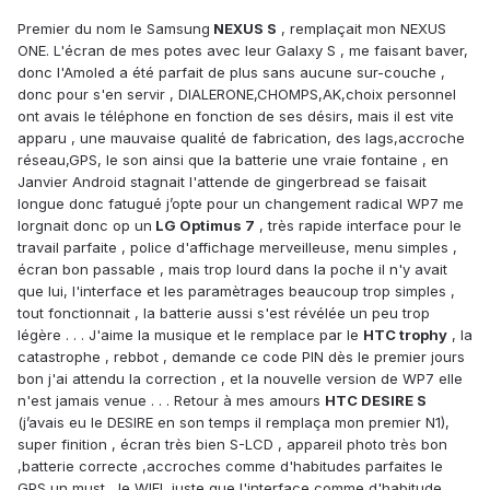
Premier du nom le Samsung
NEXUS S
, remplaçait mon NEXUS
ONE. L'écran de mes potes avec leur Galaxy S , me faisant baver,
donc l'Amoled a été parfait de plus sans aucune sur-couche ,
donc pour s'en servir , DIALERONE,CHOMPS,AK,choix personnel
ont avais le téléphone en fonction de ses désirs, mais il est vite
apparu , une mauvaise qualité de fabrication, des lags,accroche
réseau,GPS, le son ainsi que la batterie une vraie fontaine , en
Janvier Android stagnait l'attende de gingerbread se faisait
longue donc fatugué j’opte pour un changement radical WP7 me
lorgnait donc op un
LG Optimus 7
, très rapide interface pour le
travail parfaite , police d'affichage merveilleuse, menu simples ,
écran bon passable , mais trop lourd dans la poche il n'y avait
que lui, l'interface et les paramètrages beaucoup trop simples ,
tout fonctionnait , la batterie aussi s'est révélée un peu trop
légère . . . J'aime la musique et le remplace par le
HTC trophy
, la
catastrophe , rebbot , demande ce code PIN dès le premier jours
bon j'ai attendu la correction , et la nouvelle version de WP7 elle
n'est jamais venue . . . Retour à mes amours
HTC DESIRE S
(j’avais eu le DESIRE en son temps il remplaça mon premier N1),
super finition , écran très bien S-LCD , appareil photo très bon
,batterie correcte ,accroches comme d'habitudes parfaites le
GPS un must , le WIFI, juste que l'interface comme d'habitude