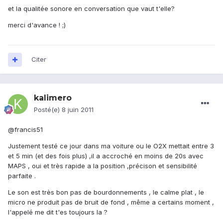
et la qualitée sonore en conversation que vaut t'elle?
merci d'avance ! ;)
Citer
kalimero
Posté(e)
8 juin 2011
@francis51
Justement testé ce jour dans ma voiture ou le O2X mettait entre 3
et 5 min (et des fois plus) ,il a accroché en moins de 20s avec
MAPS , oui et très rapide a la position ,précison et sensibilité
parfaite .
Le son est très bon pas de bourdonnements , le calme plat , le
micro ne produit pas de bruit de fond , même a certains moment ,
l'appelé me dit t'es toujours la ?