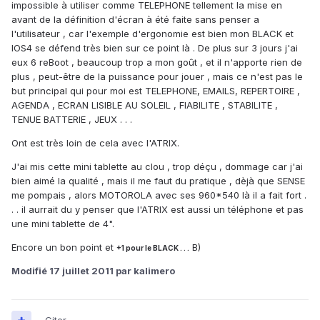
impossible à utiliser comme TELEPHONE tellement la mise en
avant de la définition d'écran à été faite sans penser a
l'utilisateur , car l'exemple d'ergonomie est bien mon BLACK et
IOS4 se défend très bien sur ce point là . De plus sur 3 jours j'ai
eux 6 reBoot , beaucoup trop a mon goût , et il n'apporte rien de
plus , peut-être de la puissance pour jouer , mais ce n'est pas le
but principal qui pour moi est TELEPHONE, EMAILS, REPERTOIRE ,
AGENDA , ECRAN LISIBLE AU SOLEIL , FIABILITE , STABILITE ,
TENUE BATTERIE , JEUX . . .
Ont est très loin de cela avec l'ATRIX.
J'ai mis cette mini tablette au clou , trop déçu , dommage car j'ai
bien aimé la qualité , mais il me faut du pratique , dèjà que SENSE
me pompais , alors MOTOROLA avec ses 960*540 là il a fait fort .
. . il aurrait du y penser que l'ATRIX est aussi un téléphone et pas
une mini tablette de 4".
Encore un bon point et
B)
+1 pour le BLACK . . .
Modifié
17 juillet 2011
par kalimero