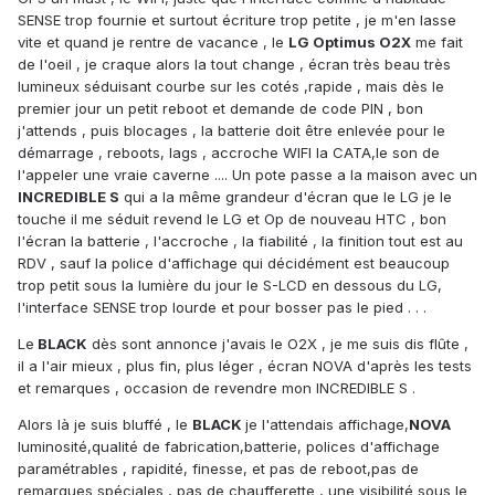
SENSE trop fournie et surtout écriture trop petite , je m'en lasse
vite et quand je rentre de vacance , le
LG Optimus O2X
me fait
de l'oeil , je craque alors la tout change , écran très beau très
lumineux séduisant courbe sur les cotés ,rapide , mais dès le
premier jour un petit reboot et demande de code PIN , bon
j'attends , puis blocages , la batterie doit être enlevée pour le
démarrage , reboots, lags , accroche WIFI la CATA,le son de
l'appeler une vraie caverne .... Un pote passe a la maison avec un
INCREDIBLE S
qui a la même grandeur d'écran que le LG je le
touche il me séduit revend le LG et Op de nouveau HTC , bon
l'écran la batterie , l'accroche , la fiabilité , la finition tout est au
RDV , sauf la police d'affichage qui décidément est beaucoup
trop petit sous la lumière du jour le S-LCD en dessous du LG,
l'interface SENSE trop lourde et pour bosser pas le pied . . .
Le
BLACK
dès sont annonce j'avais le O2X , je me suis dis flûte ,
il a l'air mieux , plus fin, plus léger , écran NOVA d'après les tests
et remarques , occasion de revendre mon INCREDIBLE S .
Alors là je suis bluffé , le
BLACK
je l'attendais affichage,
NOVA
luminosité,qualité de fabrication,batterie, polices d'affichage
paramétrables , rapidité, finesse, et pas de reboot,pas de
remarques spéciales , pas de chaufferette , une visibilité sous le