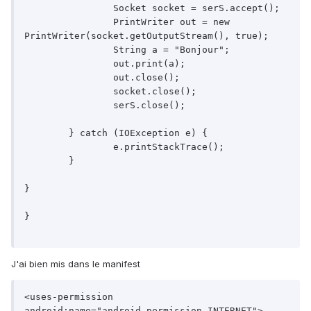
		Socket socket = serS.accept();

		PrintWriter out = new 
PrintWriter(socket.getOutputStream(), true);

		String a = "Bonjour";

		out.print(a);

		out.close();

		socket.close();

		serS.close();

	} catch (IOException e) {

		e.printStackTrace();

	}

}

}

J'ai bien mis dans le manifest
<uses-permission 
android:name="android.permission.INTERNET">