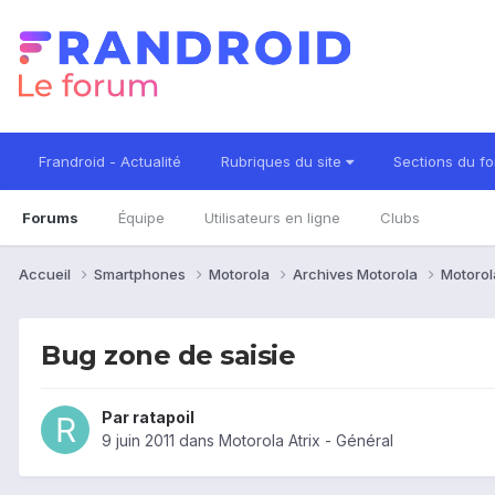
Frandroid - Actualité
Rubriques du site
Sections du f
Forums
Équipe
Utilisateurs en ligne
Clubs
Accueil
Smartphones
Motorola
Archives Motorola
Motorol
Bug zone de saisie
Par
ratapoil
9 juin 2011
dans
Motorola Atrix - Général