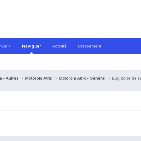
orum
Naviguer
Activité
Classement
a - Autres
Motorola Atrix
Motorola Atrix - Général
Bug zone de sa