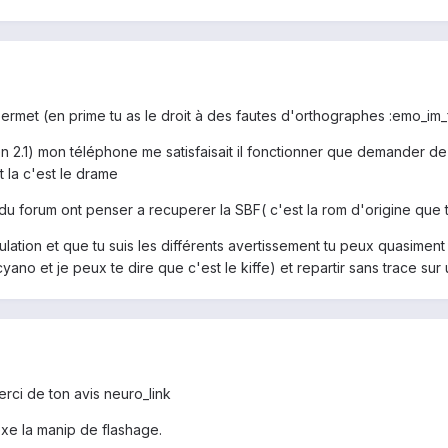
 permet (en prime tu as le droit à des fautes d'orthographes :emo_im_
 en 2.1) mon téléphone me satisfaisait il fonctionner que demander de
t la c'est le drame
 forum ont penser a recuperer la SBF( c'est la rom d'origine que t
ulation et que tu suis les différents avertissement tu peux quasiment 
cyano et je peux te dire que c'est le kiffe) et repartir sans trace su
erci de ton avis neuro_link
e la manip de flashage.