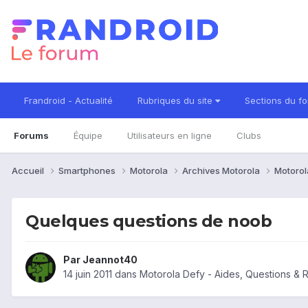
Frandroid - Actualité
Rubriques du site
Sections du f
Forums
Équipe
Utilisateurs en ligne
Clubs
Accueil
Smartphones
Motorola
Archives Motorola
Motorol
Quelques questions de noob
Par
Jeannot40
14 juin 2011
dans
Motorola Defy - Aides, Questions &