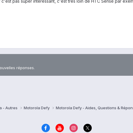
 c'est pas super intéressant, c'est très loin de HTC Sense par exe
nouvelles réponses.
a - Autres
Motorola Defy
Motorola Defy - Aides, Questions & Répo