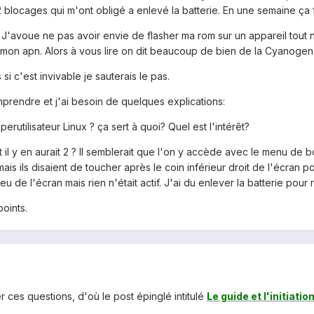
blocages qui m'ont obligé a enlevé la batterie. En une semaine ça 
 J'avoue ne pas avoir envie de flasher ma rom sur un appareil tout neu
ser mon apn. Alors à vous lire on dit beaucoup de bien de la Cyanogen
i c'est invivable je sauterais le pas.
comprendre et j'ai besoin de quelques explications:
erutilisateur Linux ? ça sert à quoi? Quel est l'intérêt?
l y en aurait 2 ? Il semblerait que l'on y accède avec le menu de 
is ils disaient de toucher après le coin inférieur droit de l'écran po
u de l'écran mais rien n'était actif. J'ai du enlever la batterie pour 
oints.
r ces questions, d'où le post épinglé intitulé
Le guide et l'initiati