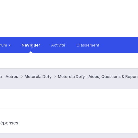
orum
Naviguer
Activité
Classement
a - Autres
Motorola Defy
Motorola Defy - Aides, Questions & Répo
 Réponses