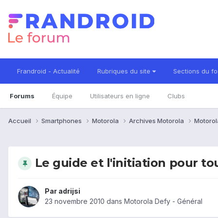
Frandroid - Actualité
Rubriques du site
Sections du f
Forums
Équipe
Utilisateurs en ligne
Clubs
Accueil
Smartphones
Motorola
Archives Motorola
Motorol
Le guide et l'initiation pour t
Par
adrijsi
23 novembre 2010
dans
Motorola Defy - Général