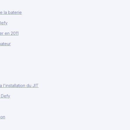
e la baterie
Defy
er en 2011
nateur
l'installation du JIT
 Defy
ion