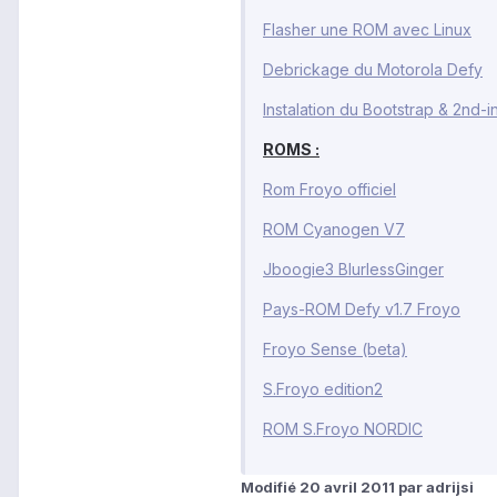
Flasher une ROM avec Linux
Debrickage du Motorola Defy
Instalation du Bootstrap & 2nd-in
ROMS :
Rom Froyo officiel
ROM Cyanogen V7
Jboogie3 BlurlessGinger
Pays-ROM Defy v1.7 Froyo
Froyo Sense (beta)
S.Froyo edition2
ROM S.Froyo NORDIC
Modifié
20 avril 2011
par adrijsi