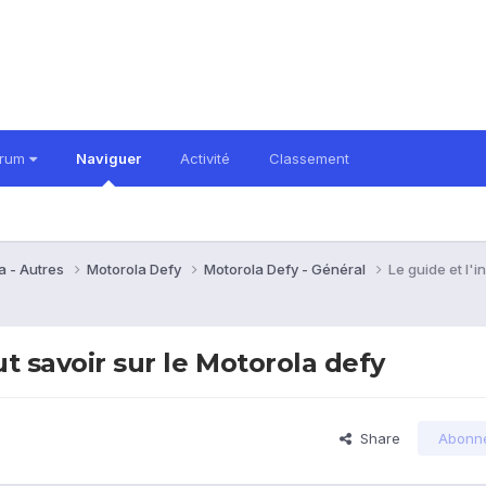
orum
Naviguer
Activité
Classement
a - Autres
Motorola Defy
Motorola Defy - Général
Le guide et l'i
out savoir sur le Motorola defy
Share
Abonn