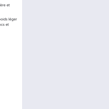
ière et
poids léger
ocs et