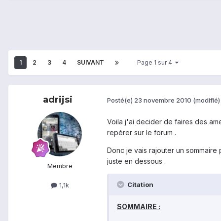
1
2
3
4
SUIVANT
Page 1 sur 4
adrijsi
Posté(e)
23 novembre 2010
(modifié)
Voila j'ai decider de faires des am
repérer sur le forum .
Donc je vais rajouter un sommaire po
juste en dessous .
Membre
Citation
1,1k
SOMMAIRE :