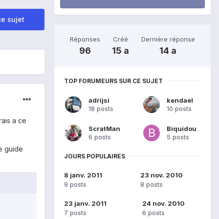
e sujet
Réponses
Créé
Dernière réponse
96
15 a
14 a
TOP FORUMEURS SUR CE SUJET
adrijsi
kendael
18 posts
10 posts
rais a ce
ScratMan
Biquidou
6 posts
5 posts
le guide
JOURS POPULAIRES
8 janv. 2011
23 nov. 2010
9 posts
8 posts
23 janv. 2011
24 nov. 2010
7 posts
6 posts