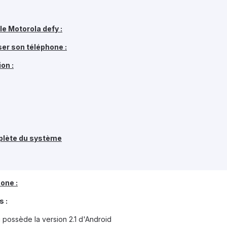
 le Motorola defy :
liser son téléphone :
ion :
plète du système
hone :
s :
 possède la version 2.1 d'Android