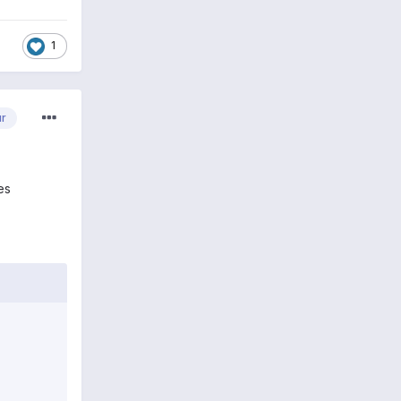
1
ur
es