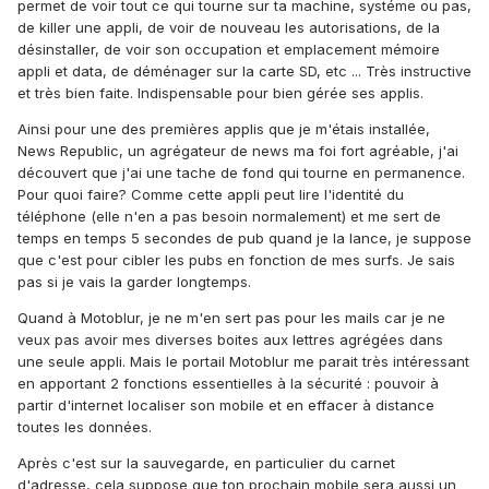
permet de voir tout ce qui tourne sur ta machine, systéme ou pas,
de killer une appli, de voir de nouveau les autorisations, de la
désinstaller, de voir son occupation et emplacement mémoire
appli et data, de déménager sur la carte SD, etc ... Très instructive
et très bien faite. Indispensable pour bien gérée ses applis.
Ainsi pour une des premières applis que je m'étais installée,
News Republic, un agrégateur de news ma foi fort agréable, j'ai
découvert que j'ai une tache de fond qui tourne en permanence.
Pour quoi faire? Comme cette appli peut lire l'identité du
téléphone (elle n'en a pas besoin normalement) et me sert de
temps en temps 5 secondes de pub quand je la lance, je suppose
que c'est pour cibler les pubs en fonction de mes surfs. Je sais
pas si je vais la garder longtemps.
Quand à Motoblur, je ne m'en sert pas pour les mails car je ne
veux pas avoir mes diverses boites aux lettres agrégées dans
une seule appli. Mais le portail Motoblur me parait très intéressant
en apportant 2 fonctions essentielles à la sécurité : pouvoir à
partir d'internet localiser son mobile et en effacer à distance
toutes les données.
Après c'est sur la sauvegarde, en particulier du carnet
d'adresse, cela suppose que ton prochain mobile sera aussi un