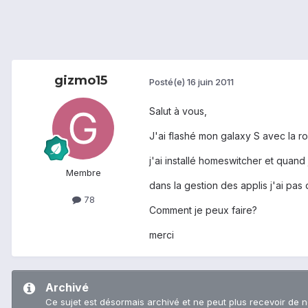
gizmo15
Posté(e)
16 juin 2011
Salut à vous,
J'ai flashé mon galaxy S avec la ro
j'ai installé homeswitcher et quand
Membre
dans la gestion des applis j'ai pas
78
Comment je peux faire?
merci
Archivé
Ce sujet est désormais archivé et ne peut plus recevoir de 