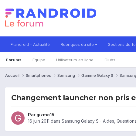
Frandroid - Actualité
Rubriques du site
Sections du f
Forums
Équipe
Utilisateurs en ligne
Clubs
Accueil
Smartphones
Samsung
Gamme Galaxy S
Samsung
Changement launcher non pris 
Par
gizmo15
16 juin 2011
dans
Samsung Galaxy S - Aides, Question