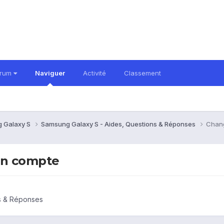
orum
Naviguer
Activité
Classement
 Galaxy S
Samsung Galaxy S - Aides, Questions & Réponses
Chang
en compte
s & Réponses