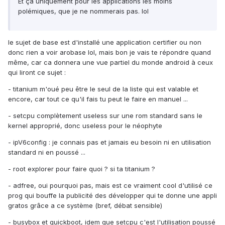
Et ça uniquement pour les applications les moins
polémiques, que je ne nommerais pas. lol
le sujet de base est d'installé une application certifier ou non
donc rien a voir arobase lol, mais bon je vais te répondre quand
même, car ca donnera une vue partiel du monde android à ceux
qui liront ce sujet :
- titanium m'oué peu être le seul de la liste qui est valable et
encore, car tout ce qu'il fais tu peut le faire en manuel ...
- setcpu complètement useless sur une rom standard sans le
kernel approprié, donc useless pour le néophyte
- ipV6config : je connais pas et jamais eu besoin ni en utilisation
standard ni en poussé ...
- root explorer pour faire quoi ? si ta titanium ?
- adfree, oui pourquoi pas, mais est ce vraiment cool d'utilisé ce
prog qui bouffe la publicité des développer qui te donne une appli
gratos grâce a ce système (bref, débat sensible)
- busybox et quickboot, idem que setcpu c'est l'utilisation poussé