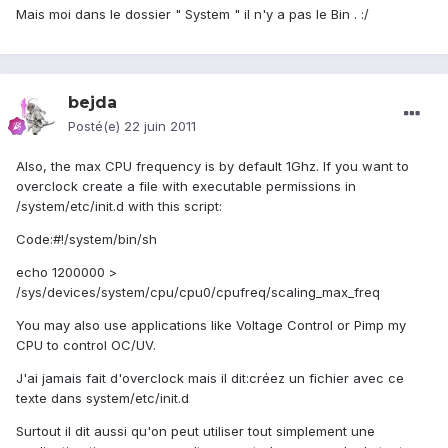
Mais moi dans le dossier " System " il n'y a pas le Bin . :/
bejda
Posté(e)
22 juin 2011
Also, the max CPU frequency is by default 1Ghz. If you want to
overclock create a file with executable permissions in
/system/etc/init.d with this script:
Code:#!/system/bin/sh
echo 1200000 >
/sys/devices/system/cpu/cpu0/cpufreq/scaling_max_freq
You may also use applications like Voltage Control or Pimp my
CPU to control OC/UV.
J'ai jamais fait d'overclock mais il dit:créez un fichier avec ce
texte dans system/etc/init.d
Surtout il dit aussi qu'on peut utiliser tout simplement une