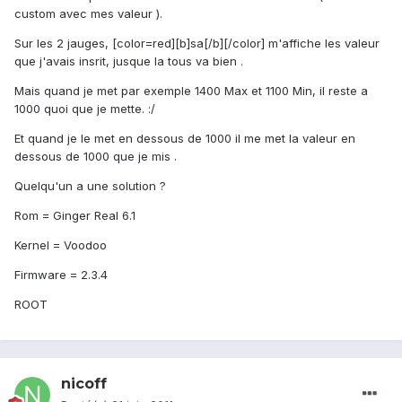
custom avec mes valeur ).
Sur les 2 jauges, [color=red][b]sa[/b][/color] m'affiche les valeur
que j'avais insrit, jusque la tous va bien .
Mais quand je met par exemple 1400 Max et 1100 Min, il reste a
1000 quoi que je mette. :/
Et quand je le met en dessous de 1000 il me met la valeur en
dessous de 1000 que je mis .
Quelqu'un a une solution ?
Rom = Ginger Real 6.1
Kernel = Voodoo
Firmware = 2.3.4
ROOT
nicoff