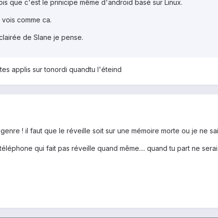
crois que c'est le prinicipe même d'android basé sur Linux.
le vois comme ca.
éclairée de Slane je pense.
es applis sur tonordi quandtu l'éteind
nre ! il faut que le réveille soit sur une mémoire morte ou je ne sais quoi
léphone qui fait pas réveille quand même.... quand tu part ne serai-ce q