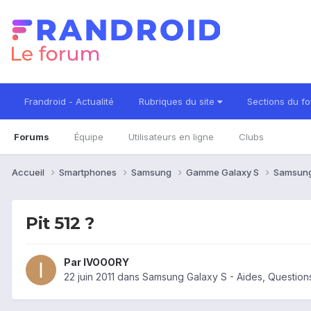
Frandroid - Actualité
Rubriques du site
Sections du f
Forums
Équipe
Utilisateurs en ligne
Clubs
Accueil
Smartphones
Samsung
Gamme Galaxy S
Samsung
Pit 512 ?
Par
IVOOORY
22 juin 2011
dans
Samsung Galaxy S - Aides, Questio