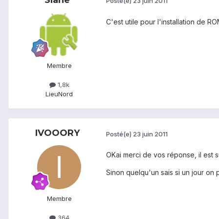
Posté(e)
23 juin 2011
C'est utile pour l'installation de RO
Membre
1,8k
Lieu
Nord
IVOOORY
Posté(e)
23 juin 2011
OKai merci de vos réponse, il est 
Sinon quelqu'un sais si un jour on 
Membre
364