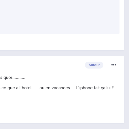
Auteur
...............
ue a l'hotel........ ou en vacances ......L'iphone fait ça lui ?