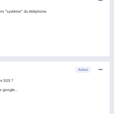
itions "système" du téléphone.
Auteur
um SGS ?
 google....