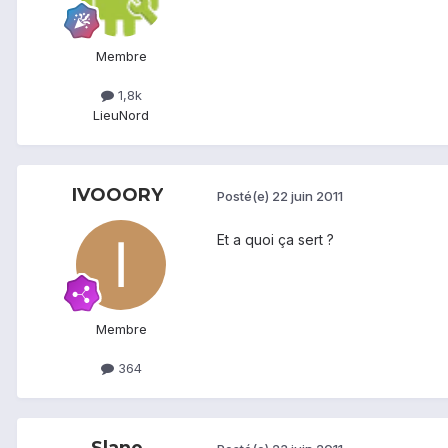
Membre
1,8k
Lieu
Nord
IVOOORY
Posté(e)
22 juin 2011
Et a quoi ça sert ?
Membre
364
Slane