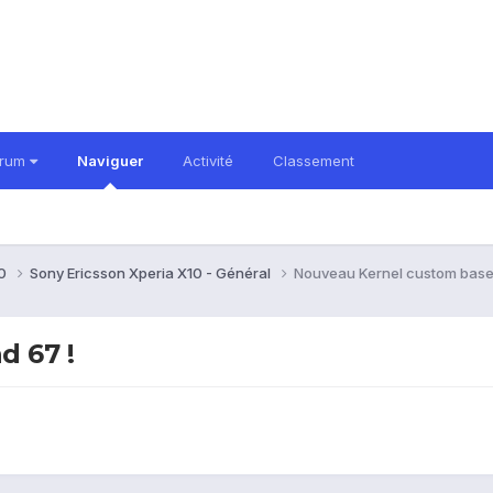
orum
Naviguer
Activité
Classement
10
Sony Ericsson Xperia X10 - Général
Nouveau Kernel custom base
 67 !