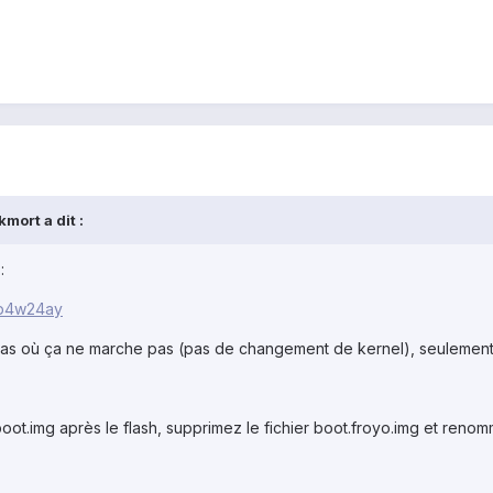
mort a dit :
:
y4p4w24ay
u cas où ça ne marche pas (pas de changement de kernel), seulement
boot.img après le flash, supprimez le fichier boot.froyo.img et reno