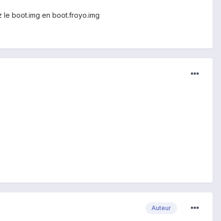
z le boot.img en boot.froyo.img
Auteur