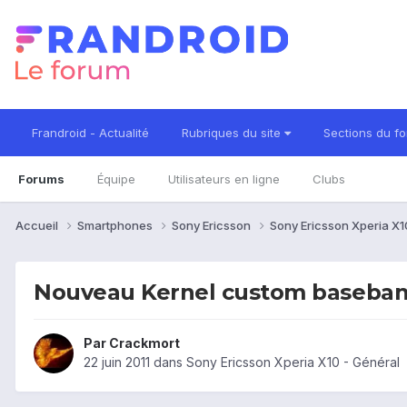
Frandroid - Actualité
Rubriques du site
Sections du f
Forums
Équipe
Utilisateurs en ligne
Clubs
Accueil
Smartphones
Sony Ericsson
Sony Ericsson Xperia X
Nouveau Kernel custom baseband
Par
Crackmort
22 juin 2011
dans
Sony Ericsson Xperia X10 - Général