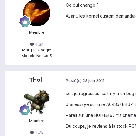
Ce qui change ?
Avant, les kernel custom demandai
Membre
4,3k
Marque:
Google
Modèle:
Nexus 5
Thol
Posté(e)
23 juin 2011
soit je régresses, soit il y a un bug
J'ai essayé sur une A0435+BB67 = p
Pareil sur une B01+BB67 fraichemen
Membre
Du coups, je reviens à la stock R
5,7k