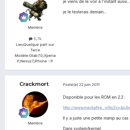
je viens de le voir à l'instant aussi...
je le testerais demain...
Membre
5,7k
Lieu
Quelque part sur
Terre
Modèle:
Gtab7.0,Xperia
P,Nexus7,iPhone :-P
Crackmort
Posté(e)
22 juin 2011
Disponible pour les ROM en 2.2 :
http://www.mediafire...vj9p2xy4p
Il y a juste une petite manip au c
Membre
Dans system/kernel,