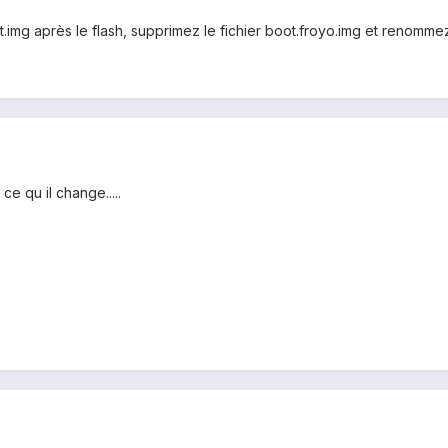
t.img après le flash, supprimez le fichier boot.froyo.img et renomme
 ce qu il change.....