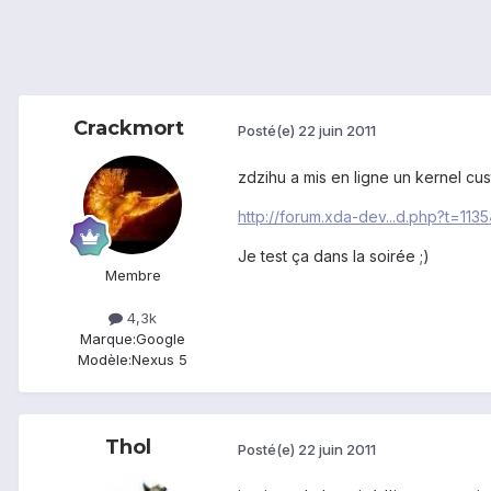
Crackmort
Posté(e)
22 juin 2011
zdzihu a mis en ligne un kernel c
http://forum.xda-dev...d.php?t=113
Je test ça dans la soirée ;)
Membre
4,3k
Marque:
Google
Modèle:
Nexus 5
Thol
Posté(e)
22 juin 2011