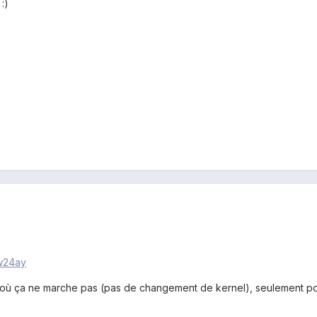
 :)
4w24ay
as où ça ne marche pas (pas de changement de kernel), seulement po