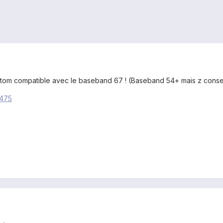
ustom compatible avec le baseband 67 ! (Baseband 54+ mais z consei
5475