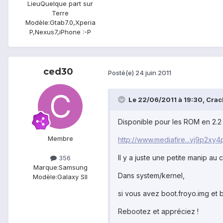
Lieu
Quelque part sur
Terre
Modèle:
Gtab7.0,Xperia
P,Nexus7,iPhone :-P
ced30
Posté(e)
24 juin 2011
Le 22/06/2011 à 19:30, Crack
Disponible pour les ROM en 2.2 
Membre
http://www.mediafire...vj9p2x
Il y a juste une petite manip a
356
Marque:
Samsung
Dans system/kernel,
Modèle:
Galaxy SII
si vous avez boot.froyo.img et 
Rebootez et appréciez !