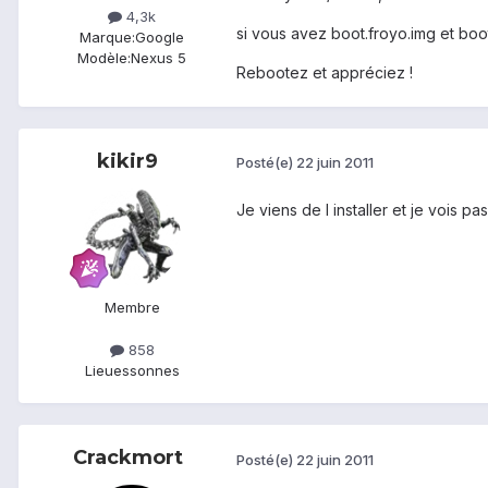
4,3k
si vous avez boot.froyo.img et boo
Marque:
Google
Modèle:
Nexus 5
Rebootez et appréciez !
kikir9
Posté(e)
22 juin 2011
Je viens de l installer et je vois pas
Membre
858
Lieu
essonnes
Crackmort
Posté(e)
22 juin 2011