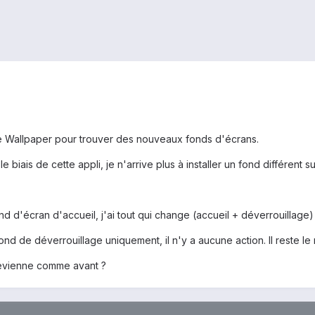
dge Wallpaper pour trouver des nouveaux fonds d'écrans.
e biais de cette appli, je n'arrive plus à installer un fond différent s
d d'écran d'accueil, j'ai tout qui change (accueil + déverrouillage)
ond de déverrouillage uniquement, il n'y a aucune action. Il reste l
revienne comme avant ?