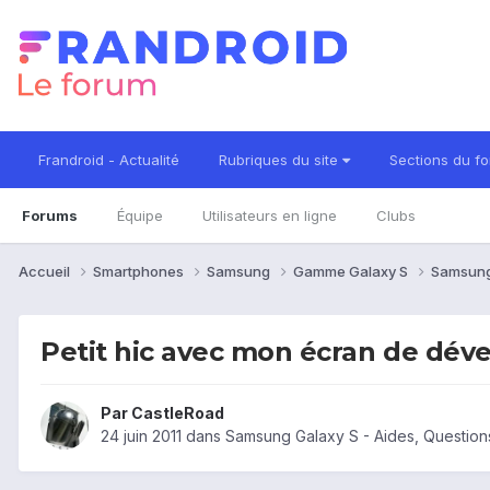
Frandroid - Actualité
Rubriques du site
Sections du f
Forums
Équipe
Utilisateurs en ligne
Clubs
Accueil
Smartphones
Samsung
Gamme Galaxy S
Samsung
Petit hic avec mon écran de déve
Par
CastleRoad
24 juin 2011
dans
Samsung Galaxy S - Aides, Questio