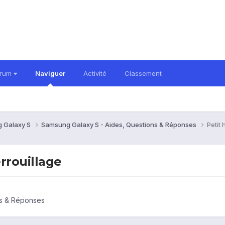
orum
Naviguer
Activité
Classement
 Galaxy S
Samsung Galaxy S - Aides, Questions & Réponses
Petit
rrouillage
ns & Réponses