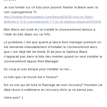
Je suis tombé sur ce tuto pour pouvoir flasher le Black avec la
rom cyanogenmod 7.1:
http://mobile.downloadatoz.com/tutorial/2630,how-to-flash-
android-2-3-4-cyanogenmod-7-1-to-lg-optimus-black-p970.html
Mon Black est rooté et j'ai installé le clockworkmod dessus à
l'aide du tuto dispo sur ce fofo.
Le problème c'est que quand je lance Rom manager premium on
me demande inlassablement d'installer le clockworkmod alors
que c'est déjà fait (et testé). Et de plus le Optimus Black
n'apparait pas dans la liste des mobiles quand on veut installer le
clockworkmod depuis Rom Manager.
Du coup je suis bloqué pour installer la rom.....
Le tuto que j'ai trouvé est-il foireux?
Est-ce moi qui ait foiré le flashage de mon recovery? Pourtant j'ai
déjà réussi à redémarre en recovery donc je ne pense pas...
Votre avis? ;)