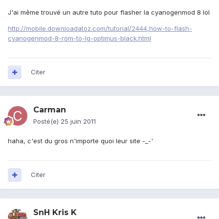
J'ai même trouvé un autre tuto pour flasher la cyanogenmod 8 lol
http://mobile.downloadatoz.com/tutorial/2444,how-to-flash-
cyanogenmod-8-rom-to-lg-optimus-black.html
Citer
Carman
Posté(e)
25 juin 2011
haha, c'est du gros n'importe quoi leur site -_-'
Citer
SnH Kris K