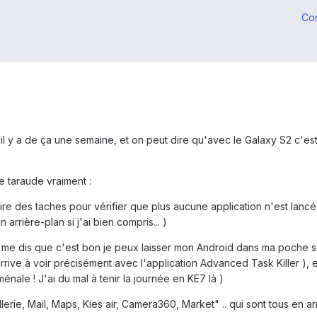
Co
il y a de ça une semaine, et on peut dire qu'avec le Galaxy S2 c'est
 taraude vraiment :
naire des taches pour vérifier que plus aucune application n'est lan
arrière-plan si j'ai bien compris... )
 me dis que c'est bon je peux laisser mon Android dans ma poche sa
rive à voir précisément avec l'application Advanced Task Killer ), e
nale ! J'ai du mal à tenir la journée en KE7 là )
erie, Mail, Maps, Kies air, Camera360, Market" .. qui sont tous en arri