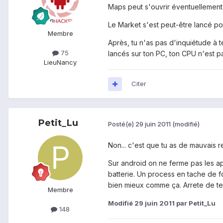
Maps peut s'ouvrir éventuellement 
Le Market s'est peut-être lancé pou
Membre
Après, tu n'as pas d'inquiétude à t
75
lancés sur ton PC, ton CPU n'est pa
Lieu
Nancy
Citer
Petit_Lu
Posté(e)
29 juin 2011
(modifié)
Non... c'est que tu as de mauvais r
Sur android on ne ferme pas les a
batterie. Un process en tache de fo
bien mieux comme ça. Arrete de te 
Membre
Modifié
29 juin 2011
par Petit_Lu
148