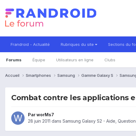
Frandroid - Actualité
Rubriques du site
Sections du f
Forums
Équipe
Utilisateurs en ligne
Clubs
Accueil
Smartphones
Samsung
Gamme Galaxy S
Samsung
Combat contre les applications e
Par
worMs7
28 juin 2011
dans
Samsung Galaxy S2 - Aide, Questio