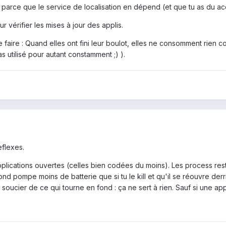
parce que le service de localisation en dépend (et que tu as du acc
r vérifier les mises à jour des applis.
e faire : Quand elles ont fini leur boulot, elles ne consomment rien 
s utilisé pour autant constamment ;) ).
eflexes.
pplications ouvertes (celles bien codées du moins). Les process r
nd pompe moins de batterie que si tu le kill et qu'il se réouvre derr
soucier de ce qui tourne en fond : ça ne sert à rien. Sauf si une ap