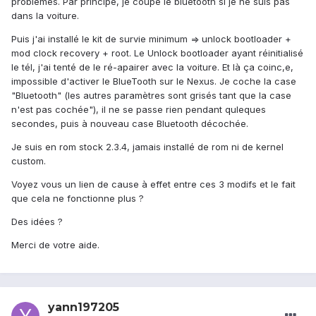
problèmes. Par principe, je coupe le bluetooth si je ne suis pas
dans la voiture.
Puis j'ai installé le kit de survie minimum => unlock bootloader +
mod clock recovery + root. Le Unlock bootloader ayant réinitialisé
le tél, j'ai tenté de le ré-apairer avec la voiture. Et là ça coinc,e,
impossible d'activer le BlueTooth sur le Nexus. Je coche la case
"Bluetooth" (les autres paramètres sont grisés tant que la case
n'est pas cochée"), il ne se passe rien pendant quleques
secondes, puis à nouveau case Bluetooth décochée.
Je suis en rom stock 2.3.4, jamais installé de rom ni de kernel
custom.
Voyez vous un lien de cause à effet entre ces 3 modifs et le fait
que cela ne fonctionne plus ?
Des idées ?
Merci de votre aide.
yann197205