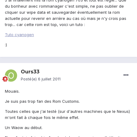
J'ai finalement mis la rom cyanogen 703 et tout est réglé... Que
du bonheur avec rommanager c'est simple, ne pas oublier de
cliquer sur wipe data et sauvegarder éventuellement la rom
actuelle pour revenir en arrière au cas où mais je n'y crois pas
trop... car cette rom est top, voici un tuto :
Tuto cyanogen
:)
Ours33
Posté(e)
6 juillet 2011
Mouais.
Je suis pas trop fan des Rom Customs.
Toutes celles que j'ai testé (sur d'autres machines que le Nexus)
m'ont fait à chaque fois le même effet.
Un Waow au début.