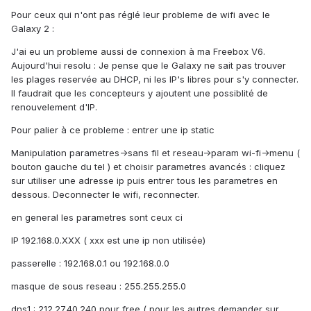
Pour ceux qui n'ont pas réglé leur probleme de wifi avec le
Galaxy 2 :
J'ai eu un probleme aussi de connexion à ma Freebox V6.
Aujourd'hui resolu : Je pense que le Galaxy ne sait pas trouver
les plages reservée au DHCP, ni les IP's libres pour s'y connecter.
Il faudrait que les concepteurs y ajoutent une possiblité de
renouvelement d'IP.
Pour palier à ce probleme : entrer une ip static
Manipulation parametres->sans fil et reseau->param wi-fi->menu (
bouton gauche du tel ) et choisir parametres avancés : cliquez
sur utiliser une adresse ip puis entrer tous les parametres en
dessous. Deconnecter le wifi, reconnecter.
en general les parametres sont ceux ci
IP 192.168.0.XXX ( xxx est une ip non utilisée)
passerelle : 192.168.0.1 ou 192.168.0.0
masque de sous reseau : 255.255.255.0
dns1 : 212.27.40.240 pour free ( pour les autres demander sur