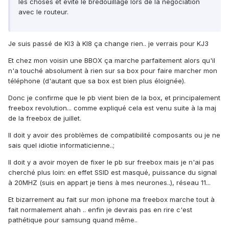
les choses et évite le bredouillage lors de la négociation
avec le routeur.
Je suis passé de KI3 à KI8 ça change rien.. je verrais pour KJ3
Et chez mon voisin une BBOX ça marche parfaitement alors qu'il
n'a touché absolument à rien sur sa box pour faire marcher mon
téléphone (d'autant que sa box est bien plus éloignée).
Donc je confirme que le pb vient bien de la box, et principalement
freebox revolution... comme expliqué cela est venu suite à la maj
de la freebox de juillet.
Il doit y avoir des problèmes de compatibilité composants ou je ne
sais quel idiotie informaticienne..;
Il doit y a avoir moyen de fixer le pb sur freebox mais je n'ai pas
cherché plus loin: en effet SSID est masqué, puissance du signal
à 20MHZ (suis en appart je tiens à mes neurones..), réseau 11...
Et bizarrement au fait sur mon iphone ma freebox marche tout à
fait normalement ahah .. enfin je devrais pas en rire c'est
pathétique pour samsung quand même..