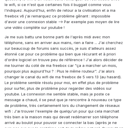
le wifi, si ce n'est que certaines fois il buggait comme vous
l'indiquez. Aujourd'hui, enfin de retour a la civilisation et a ma
freebox v6 j'ai remarquez ce problème gênant : impossible
d'avoir une connexion stable --> Par exemple pas moyen de lire
une vidéo complète sur youtube !
Je me suis battu une bonne parti de l'après midi avec mon
téléphone, sans en arriver aux mains, rien a faire ... J'ai cherchez
sur beaucoup de forums sans succès, je suis d'ailleurs assez
étonné car pour ce problème qui bien que récurant et à priori
d'ordre logiciel on trouve peu de référence ! J'ai alors décider de
me tourner du coté de ma freebox car "ça a marcher un mois,
pourquoi plus aujourd'hui ? : Plus le même routeur". J'ai alors
changer le canal du wifi de ma freebox de 5 vers 13 (au hasard).
Le problème semble résolu pour moi, en effet plus de problème
pour surfer, plus de problème pour regarder des vidéos sur
youtube. La connexion me semble stable, mais je poste ce
message a chaud, il se peut que je rencontre à nouveau ce type
de problème, très certainement lors du changement de réseaux
wifi : J'ai trouver l'exemple de quelqu'un pour qui cela marchait
très bien a la maison mais qui devait redémarrer son téléphone
arrivé au boulot pour pouvoir se connecter la bas (après je ne