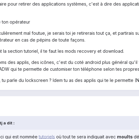
e pour retirer des applications systèmes, c'est à dire des applicati
e ton opérateur
ulièrement mal foutue, je serais toi je retirerais tout ça, et partirais
rateur en cas de pépins de toute façons.
ant la section tutoriel, il te faut les mods recovery et download.
 des applis, des icônes, c'est du coté android plus général qu'il fa
u'ADW qui te permette de customiser ton téléphone selon tes propres
 tu parle du lockscreen ? Idem tu as des applis qui te le permette 
 a dit :
 ici qui est nommée
tutoriels
où tout te sera indiquait avec
moults
dé