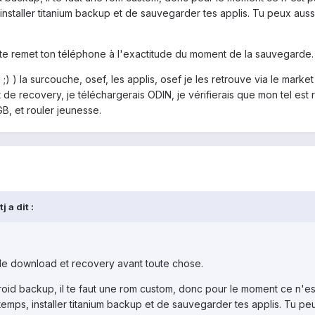
staller titanium backup et de sauvegarder tes applis. Tu peux aussi
, te remet ton téléphone à l'exactitude du moment de la sauvegarde.
oi ;) ) la surcouche, osef, les applis, osef je les retrouve via le mar
 de recovery, je téléchargerais ODIN, je vérifierais que mon tel est 
B, et rouler jeunesse.
 a dit :
de download et recovery avant toute chose.
oid backup, il te faut une rom custom, donc pour le moment ce n'est p
emps, installer titanium backup et de sauvegarder tes applis. Tu peu