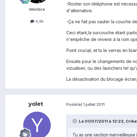
-Rooter son téléphone est nécessair
Membre
d'alternative.
4,9k
-Ça ne fait pas sauter la couche d
Ceci étant,la surcouche étant partic
n'empêche de revenir à la rom opé
Point crucial, et tu le verras en lis
Ensuite pour le changements de noms
vizualiser, ou des launchers tel q
La désactivation du blocage écran,
yolet
Posté(e)
1 juillet 2011
Le 01/07/2011 à 12:23, Criketj
Tu as une section merveilleuse