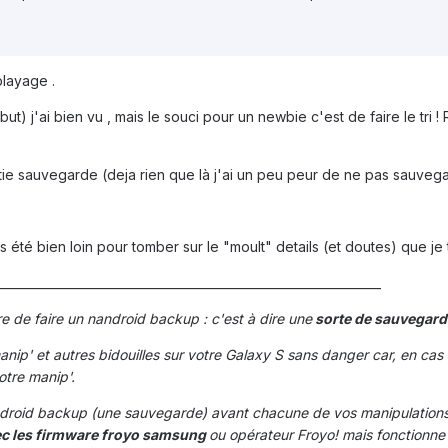
blayage .
ut) j'ai bien vu , mais le souci pour un newbie c'est de faire le tri 
ie sauvegarde (deja rien que là j'ai un peu peur de ne pas sauvegard
as été bien loin pour tomber sur le "moult" details (et doutes) que je 
________________________________________________________________
e de faire un nandroid backup : c'est à dire une
sorte de sauvegard
nip' et autres bidouilles sur votre Galaxy S sans danger car, en cas
otre manip'.
nandroid backup (une sauvegarde) avant chacune de vos manipulations
ec les firmware froyo samsung
ou opérateur Froyo! mais fonctionne