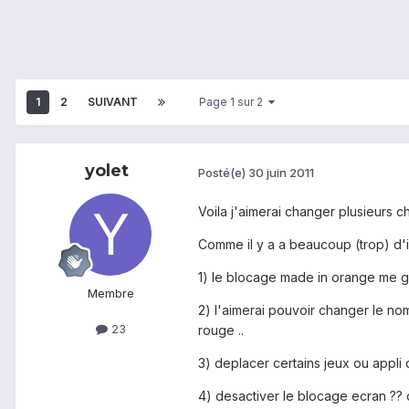
1
2
SUIVANT
Page 1 sur 2
yolet
Posté(e)
30 juin 2011
Voila j'aimerai changer plusieurs c
Comme il y a a beaucoup (trop) d'i
1) le blocage made in orange me g
Membre
2) l'aimerai pouvoir changer le nom
23
rouge ..
3) deplacer certains jeux ou appl
4) desactiver le blocage ecran ??