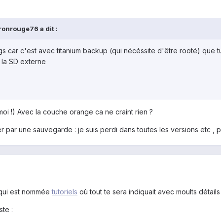
ronrouge76 a dit :
on gs car c'est avec titanium backup (qui nécéssite d'être rooté) que 
 la SD externe
 moi !) Avec la couche orange ca ne craint rien ?
 par une sauvegarde : je suis perdi dans toutes les versions etc ,
i qui est nommée
tutoriels
où tout te sera indiquait avec moults détail
ste :