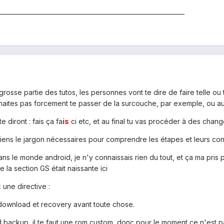
______________________________________________________________
rosse partie des tutos, les personnes vont te dire de faire telle ou
ouhaites pas forcement te passer de la surcouche, par exemple, ou au
e diront : fais ça fa
is
ci etc, et au final tu vas procéder à des chang
iens le jargon nécessaires pour comprendre les étapes et leurs con
dans le monde android, je n'y connaissais rien du tout, et ça ma pris pl
 la section GS était naissante ici
x une directive :
download et recovery avant toute chose.
 backup, il te faut une rom custom, donc pour le moment ce n'est pas 