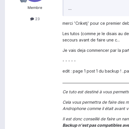
Membre
....
23
merci 'Criketj' pour ce premier de
Les tutos (comme je le disais au deb
secours avant de faire une c...
Je vais deja commencer par la part
- - - - -
edit : page 1 post 1 du backup ! ..p
______________________________________
Ce tuto est destiné à vous permettr
Cela vous permettra de faire des ma
Androphone comme il était avant v
Il est donc conseillé de faire un 
Backup n'est pas compatibles av