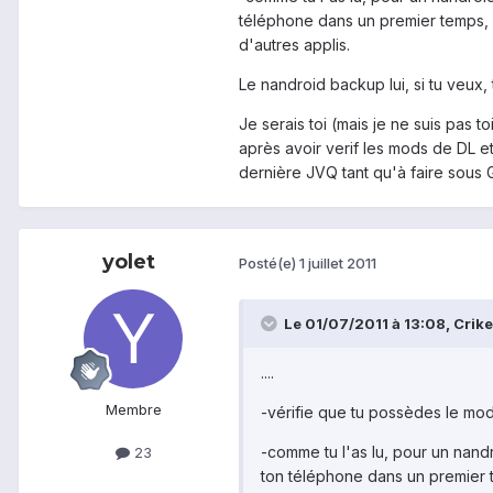
téléphone dans un premier temps, in
d'autres applis.
Le nandroid backup lui, si tu veux
Je serais toi (mais je ne suis pas t
après avoir verif les mods de DL et
dernière JVQ tant qu'à faire sous G
yolet
Posté(e)
1 juillet 2011
Le 01/07/2011 à 13:08, Criketj
....
Membre
-vérifie que tu possèdes le mo
-comme tu l'as lu, pour un nandr
23
ton téléphone dans un premier t