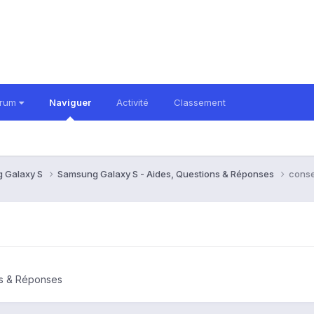
orum
Naviguer
Activité
Classement
 Galaxy S
Samsung Galaxy S - Aides, Questions & Réponses
conse
ns & Réponses