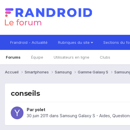
Frandroid - Actualité
Rubriques du site
Sections du f
Forums
Équipe
Utilisateurs en ligne
Clubs
Accueil
Smartphones
Samsung
Gamme Galaxy S
Samsung
conseils
Par
yolet
30 juin 2011
dans
Samsung Galaxy S - Aides, Questio