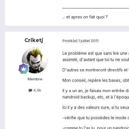
______________________________________
... et apres on fait quoi ?
Criketj
Posté(e)
1 juillet 2011
Le problème est que sans lire une g
assimilé, d'autant que toi tu ne s
D'autres se montreront directifs et t
Membre
Mon conseil, repère les bases, obt
4,9k
Il y a un an, je faisais mon entrée 
nandroid backup, etc, et à l'époque
Ici il y a des valeurs sure, si tu veu
-vérifie que tu possèdes le mode 
-comme tu l'as lu, pour un nandroid