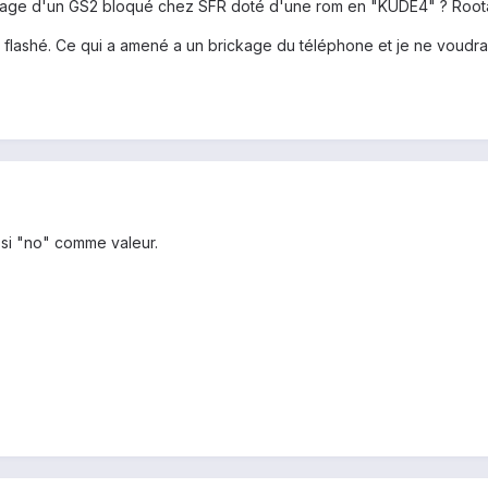
ashage d'un GS2 bloqué chez SFR doté d'une rom en "KUDE4" ? Root
le flashé. Ce qui a amené a un brickage du téléphone et je ne voud
ssi "no" comme valeur.