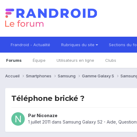
Frandroid - Actualité
Rubriques du site
Sections du f
Forums
Équipe
Utilisateurs en ligne
Clubs
Accueil
Smartphones
Samsung
Gamme Galaxy S
Samsung
Téléphone brické ?
Par
Niconaze
1 juillet 2011
dans
Samsung Galaxy S2 - Aide, Questio