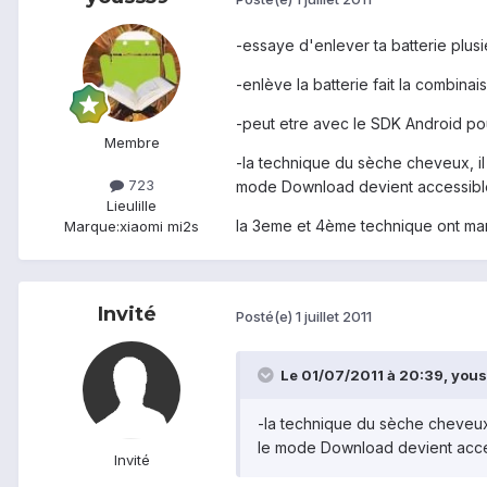
-essaye d'enlever ta batterie plusie
-enlève la batterie fait la combina
-peut etre avec le SDK Android po
Membre
-la technique du sèche cheveux, il 
723
mode Download devient accessible
Lieu
lille
la 3eme et 4ème technique ont march
Marque:
xiaomi mi2s
Invité
Posté(e)
1 juillet 2011
Le 01/07/2011 à 20:39, youss
-la technique du sèche cheveux, 
le mode Download devient acces
Invité