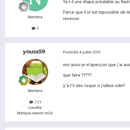
Ya t-il une étape préalable au fl
Parce que il m'est impossible de 
Membre
recevoir.
5
youss59
Posté(e)
4 juillet 2011
moi aussi je m’aperçois que j'ai au
que faire ?????
y'a t'il des risque si j’utilise odin?
Membre
723
Lieu
lille
Marque:
xiaomi mi2s