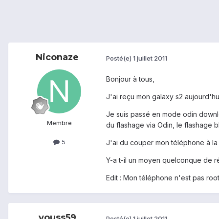
Niconaze
Posté(e)
1 juillet 2011
Bonjour à tous,
J'ai reçu mon galaxy s2 aujourd'hui
Je suis passé en mode odin downloa
Membre
du flashage via Odin, le flashage b
5
J'ai du couper mon téléphone à la 
Y-a t-il un moyen quelconque de r
Edit : Mon téléphone n'est pas root
youss59
Posté(e)
1 juillet 2011