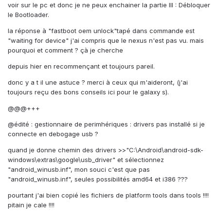
voir sur le pc et donc je ne peux enchainer la partie III : Débloquer
le Bootloader.
la réponse à "fastboot oem unlock"tapé dans commande est
"waiting for device" j'ai compris que le nexus n'est pas vu. mais
pourquoi et comment ? çà je cherche
depuis hier en recommençant et toujours pareil.
donc y a t il une astuce ? merci à ceux qui m'aideront, (j'ai
toujours reçu des bons conseils ici pour le galaxy s).
@@@+++
@édité : gestionnaire de perimhériques : drivers pas installé si je
connecte en debogage usb ?
quand je donne chemin des drivers >>"C:\Android\android-sdk-
windows\extras\google\usb_driver" et sélectionnez
"android_winusb.inf", mon souci c'est que pas
"android_winusb.inf", seules possibilités amd64 et i386 ???
pourtant j'ai bien copié les fichiers de platform tools dans tools !!!!
pitain je cale !!!!