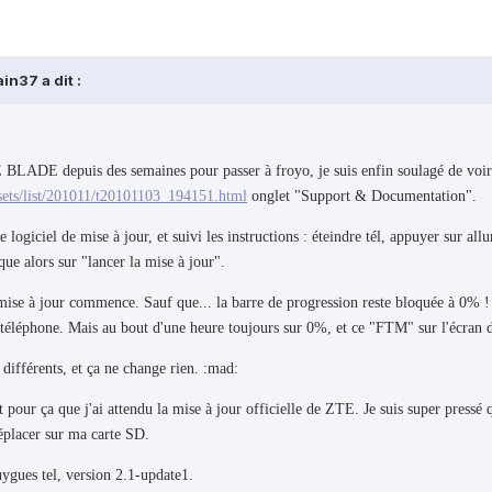
n37 a dit :
 BLADE depuis des semaines pour passer à froyo, je suis enfin soulagé de voir
sets/list/201011/t20101103_194151.html
onglet "Support & Documentation".
 logiciel de mise à jour, et suivi les instructions : éteindre tél, appuyer sur
que alors sur "lancer la mise à jour".
 mise à jour commence. Sauf que... la barre de progression reste bloquée à 0% !
e téléphone. Mais au bout d'une heure toujours sur 0%, et ce "FTM" sur l'écran 
 différents, et ça ne change rien. :mad:
t pour ça que j'ai attendu la mise à jour officielle de ZTE. Je suis super pressé q
éplacer sur ma carte SD.
ues tel, version 2.1-update1.