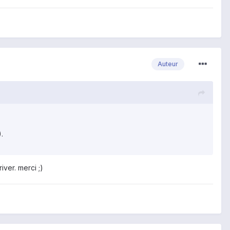
Auteur
.
iver. merci ;)