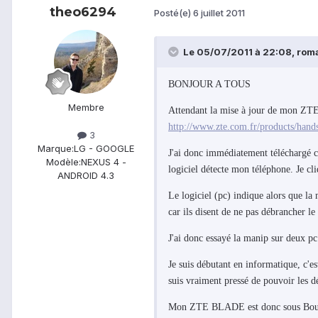
theo6294
Posté(e)
6 juillet 2011
Le 05/07/2011 à 22:08, romai
BONJOUR A TOUS
Membre
Attendant la mise à jour de mon ZTE
http://www.zte.com.fr/products/hand
3
Marque:
LG - GOOGLE
J'ai donc immédiatement téléchargé ce
Modèle:
NEXUS 4 -
logiciel détecte mon téléphone. Je cli
ANDROID 4.3
Le logiciel (pc) indique alors que la
car ils disent de ne pas débrancher l
J'ai donc essayé la manip sur deux pc
Je suis débutant en informatique, c'es
suis vraiment pressé de pouvoir les d
Mon ZTE BLADE est donc sous Bouyg