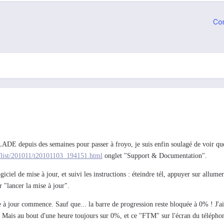
Co
DE depuis des semaines pour passer à froyo, je suis enfin soulagé de voir qu
s/list/201011/t20101103_194151.html
onglet "Support & Documentation".
iciel de mise à jour, et suivi les instructions : éteindre tél, appuyer sur all
r "lancer la mise à jour".
e à jour commence. Sauf que... la barre de progression reste bloquée à 0% ! J'ai
. Mais au bout d'une heure toujours sur 0%, et ce "FTM" sur l'écran du télépho