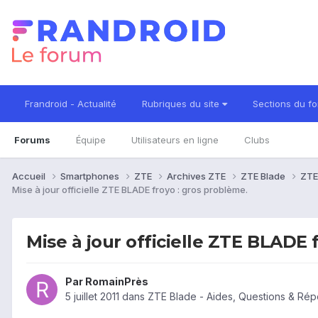
Frandroid - Actualité
Rubriques du site
Sections du f
Forums
Équipe
Utilisateurs en ligne
Clubs
Accueil
Smartphones
ZTE
Archives ZTE
ZTE Blade
ZTE
Mise à jour officielle ZTE BLADE froyo : gros problème.
Mise à jour officielle ZTE BLADE 
Par
RomainPrès
5 juillet 2011
dans
ZTE Blade - Aides, Questions & Ré