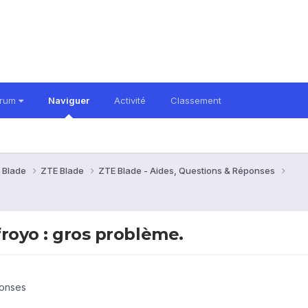
orum
Naviguer
Activité
Classement
 Blade
ZTE Blade
ZTE Blade - Aides, Questions & Réponses
froyo : gros problème.
ponses