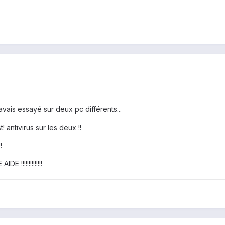
avais essayé sur deux pc différents...
t! antivirus sur les deux !!
!
!!!!!!!!!!!!!