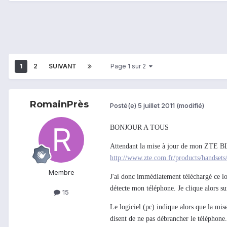
1
2
SUIVANT
Page 1 sur 2
RomainPrès
Posté(e)
5 juillet 2011
(modifié)
BONJOUR A TOUS
Attendant la mise à jour de mon ZTE BLA
http://www.zte.com.fr/products/handset
Membre
J'ai donc immédiatement téléchargé ce log
détecte mon téléphone. Je clique alors su
15
Le logiciel (pc) indique alors que la mis
disent de ne pas débrancher le téléphone