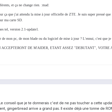
férents, et ça ne change rien. :mad:
ur ça que j'ai attendu la mise à jour officielle de ZTE. Je suis super pressé que m
sur ma carte SD.
tel, version 2.1-update1.
 de mon pc, de mon blade ou du logiciel de mise à jour ? L'ennui, c'est que je n
ACCEPTERONT DE M'AIDER, ETANT ASSEZ "DEBUTANT", VOTRE AI
 Le conseil que je te donnerais c'est de ne pas toucher a cette up
nt, gingerbread arrive a grand pas. Il existe déjà une tonne de RO