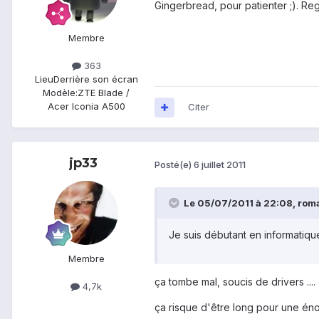
Gingerbread, pour patienter ;). Reg
Membre
363
Lieu
Derrière son écran
Modèle:
ZTE Blade /
Acer Iconia A500
Citer
jp33
Posté(e)
6 juillet 2011
Le 05/07/2011 à 22:08, romai
Je suis débutant en informatiqu
Membre
ça tombe mal, soucis de drivers ....
4,7k
ça risque d'être long pour une éno