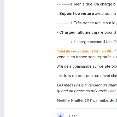
-------> Rien à dire. Ca charge b
- Support de voiture
avec bonne 
-------> Très bonne tenue sur le p
- Chargeur allume cigare
pour G
-------> Il charge comme il faut. Ri
+4€
Total de ces achats : 26 €uros !!!!
vendus en france sont importés au 
J'ai déjà commandé sur ce site po
Les frais de port pour un envoi cla
Les magasins qui vendent un chargeu
quand on pense au prix qu'ils l'on
Modifié
9 juillet 2011
par mike_du_
Citer