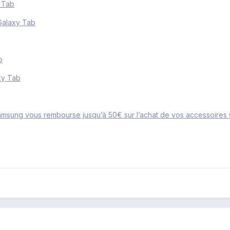
 Tab
Galaxy Tab
b
xy Tab
, Samsung vous rembourse jusqu’à 50€ sur l’achat de vos accessoire