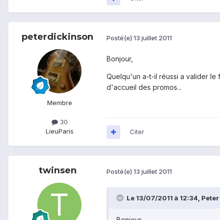
peterdickinson
Posté(e)
13 juillet 2011
Bonjour,
Quelqu'un a-t-il réussi a valider l
d'accueil des promos...
Membre
30
Lieu
Paris
Citer
twinsen
Posté(e)
13 juillet 2011
Le 13/07/2011 à 12:34, Peter 
Bonjour,