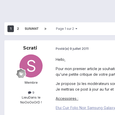
1
2
SUIVANT
Page 1 sur 2
Scrati
Posté(e)
9 juillet 2011
Hello,
Pour mon premier article je souhait
qu'une petite critique de votre part
Membre
Je propose (si les modérateurs son
Je mettrais ce post à jour au fur et
9
Lieu
Dans le
Accessoires :
NoOoOoOrD !
Etui Cuir Folio Noir Samsung Galax