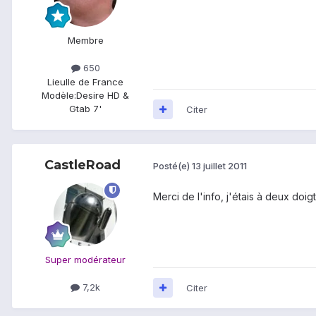
Membre
650
Lieu
Ile de France
Modèle:
Desire HD &
Gtab 7'
Citer
CastleRoad
Posté(e)
13 juillet 2011
Merci de l'info, j'étais à deux doig
Super modérateur
7,2k
Citer