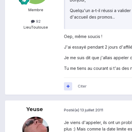
Membre
Quelqu'un a-t-il réussi a valide
d'accueil des promos...
92
Lieu
Toulouse
Oep, même soucis !
J'ai essayé pendant 2 jours d'affil
Je me suis dit que j'allais appeler
Tu me tiens au courant si t'as des 
Citer
Yeuse
Posté(e)
13 juillet 2011
Je viens d'appeler, ils ont un pro
plus :) Mais comme la date limite e