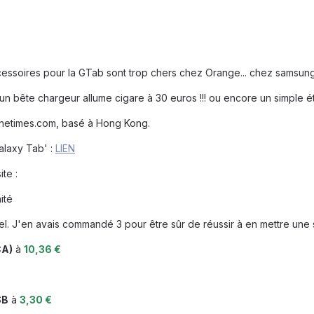
essoires pour la GTab sont trop chers chez Orange... chez samsung, 
n bête chargeur allume cigare à 30 euros !!! ou encore un simple étu
te netimes.com, basé à Hong Kong.
Galaxy Tab' :
LIEN
ite :
ité
el. J'en avais commandé 3 pour être sûr de réussir à en mettre une 
CA)
à
10,36 €
SB
à
3,30 €