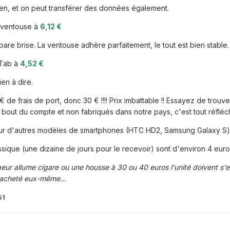
ien, et on peut transférer des données également.
ventouse à
6,12 €
are brise. La ventouse adhère parfaitement, le tout est bien stable.
Tab à
4,52 €
en à dire.
 de frais de port, donc 30 € !!!! Prix imbattable !! Essayez de trou
bout du compte et non fabriqués dans notre pays, c'est tout réfléch
ur d'autres modèles de smartphones (HTC HD2, Samsung Galaxy S) e
ssique (une dizaine de jours pour le recevoir) sont d'environ 4 euro
r allume cigare ou une housse à 30 ou 40 euros l'unité doivent s'en 
t acheté eux-même...
51