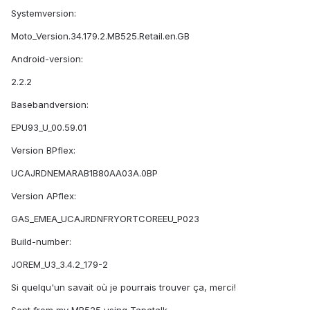
Systemversion:
Moto_Version.34.179.2.MB525.Retail.en.GB
Android-version:
2.2.2
Basebandversion:
EPU93_U_00.59.01
Version BPflex:
UCAJRDNEMARAB1B80AA03A.0BP
Version APflex:
GAS_EMEA_UCAJRDNFRYORTCOREEU_P023
Build-number:
JOREM_U3_3.4.2_179-2
Si quelqu'un savait où je pourrais trouver ça, merci!