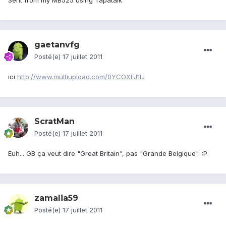
Sent from my MB525 using Tapatalk
gaetanvfg
Posté(e)
17 juillet 2011
ici
http://www.multiupload.com/0YCOXFJ1IJ
ScratMan
Posté(e)
17 juillet 2011
Euh... GB ça veut dire "Great Britain", pas "Grande Belgique". :P
zamalia59
Posté(e)
17 juillet 2011