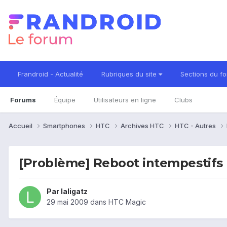
Frandroid - Actualité
Rubriques du site
Sections du f
Forums
Équipe
Utilisateurs en ligne
Clubs
Accueil
Smartphones
HTC
Archives HTC
HTC - Autres
[Problème] Reboot intempestifs p
Par
laligatz
29 mai 2009
dans
HTC Magic