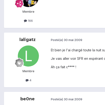
Membre
166
laligatz
Posté(e)
30 mai 2009
Et bien je l'ai chargé toute la nuit su
Je vais aller voir SFR en espérant q
Ah ça fait c**** !
Membre
4
be0ne
Posté(e)
30 mai 2009