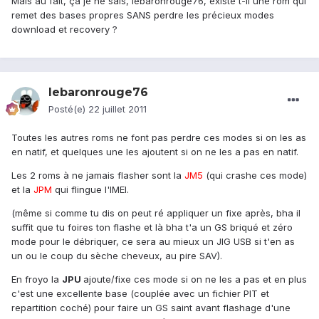
Mais au fait, ça je ne sais, lebaronrouge76, existe t-il une rom qui
remet des bases propres SANS perdre les précieux modes
download et recovery ?
lebaronrouge76
Posté(e)
22 juillet 2011
Toutes les autres roms ne font pas perdre ces modes si on les as
en natif, et quelques une les ajoutent si on ne les a pas en natif.
Les 2 roms à ne jamais flasher sont la
JM5
(qui crashe ces mode)
et la
JPM
qui flingue l'IMEI.
(même si comme tu dis on peut ré appliquer un fixe après, bha il
suffit que tu foires ton flashe et là bha t'a un GS briqué et zéro
mode pour le débriquer, ce sera au mieux un JIG USB si t'en as
un ou le coup du sèche cheveux, au pire SAV).
En froyo la
JPU
ajoute/fixe ces mode si on ne les a pas et en plus
c'est une excellente base (couplée avec un fichier PIT et
repartition coché) pour faire un GS saint avant flashage d'une