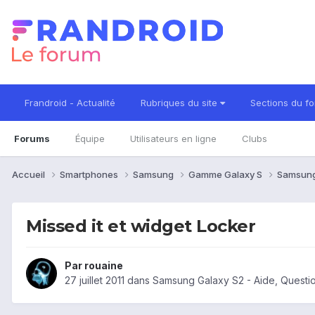
Frandroid - Actualité
Rubriques du site
Sections du f
Forums
Équipe
Utilisateurs en ligne
Clubs
Accueil
Smartphones
Samsung
Gamme Galaxy S
Samsung
Missed it et widget Locker
Par
rouaine
27 juillet 2011
dans
Samsung Galaxy S2 - Aide, Questi