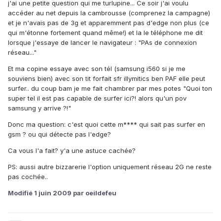
j'ai une petite question qui me turlupine... Ce soir j'ai voulu
accéder au net depuis la cambrousse (comprenez la campagne)
et je n'avais pas de 3g et apparemment pas d'edge non plus (ce
qui m'étonne fortement quand même!) et la le téléphone me dit
lorsque j'essaye de lancer le navigateur : "PAs de connexion
réseau..."
Et ma copine essaye avec son tél (samsung i560 si je me
souviens bien) avec son tit forfait sfr illymitics ben PAF elle peut
surfer.. du coup bam je me fait chambrer par mes potes "Quoi ton
super tel il est pas capable de surfer ici?! alors qu'un pov
samsung y arrive ?!"
Donc ma question: c'est quoi cette m**** qui sait pas surfer en
gsm ? ou qui détecte pas l'edge?
Ca vous l'a fait? y'a une astuce cachée?
PS: aussi autre bizzarerie l'option uniquement réseau 2G ne reste
pas cochée..
Modifié
1 juin 2009
par oeildefeu