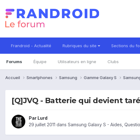
Frandroid - Actualité
Rubriques du site
Sections du f
Forums
Équipe
Utilisateurs en ligne
Clubs
Accueil
Smartphones
Samsung
Gamme Galaxy S
Samsung
[Q]JVQ - Batterie qui devient tar
Par
Lurd
29 juillet 2011
dans
Samsung Galaxy S - Aides, Questi