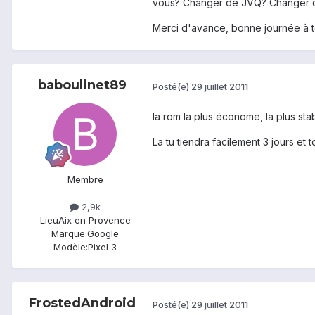
vous? Changer de JVQ? Changer 
Merci d'avance, bonne journée à t
baboulinet89
Posté(e)
29 juillet 2011
la rom la plus économe, la plus sta
La tu tiendra facilement 3 jours et 
Membre
2,9k
Lieu
Aix en Provence
Marque:
Google
Modèle:
Pixel 3
FrostedAndroid
Posté(e)
29 juillet 2011