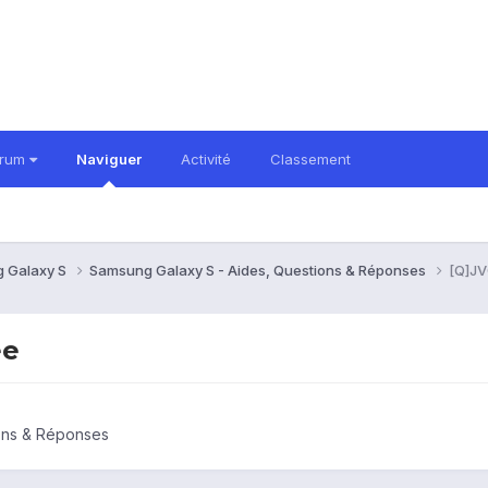
orum
Naviguer
Activité
Classement
 Galaxy S
Samsung Galaxy S - Aides, Questions & Réponses
[Q]JV
ée
ons & Réponses