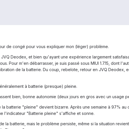
 jour de congé pour vous expliquer mon (léger) problème.
é en JVQ Deodex, et bien qu'ayant une expérience largement satisfais
sous. Pour m'en débarrasser, je suis passé sous MIUI 1.7.15, dont l'a
bration de la batterie. Du coup, rebelote, retour en JVQ Deodex, e
 généralement à batterie (presque) pleine.
assent bien, bonne autonomie (deux jours en gros avec un usage peu
 la batterie "pleine" devient bizarre. Après une semaine à 97% au 
 l'indicateur "Batterie pleine" s'affiche et sonne.
n de la batterie, mais le problème persiste, même si la situation revi