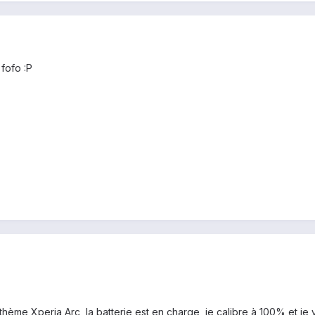
 fofo :P
thème Xperia Arc, la batterie est en charge, je calibre à 100% et je ve