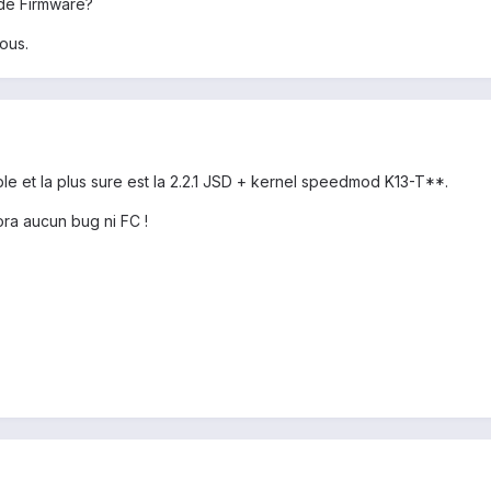
de Firmware?
ous.
ble et la plus sure est la 2.2.1 JSD + kernel speedmod K13-T**.
tora aucun bug ni FC !