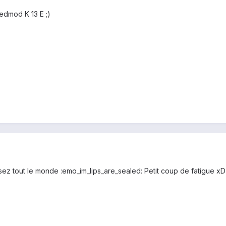
edmod K 13 E ;)
ez tout le monde :emo_im_lips_are_sealed: Petit coup de fatigue xD