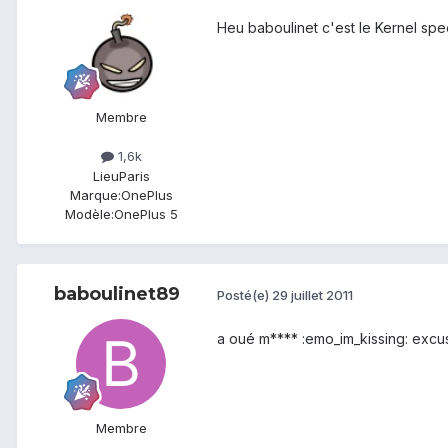
Heu baboulinet c'est le Kernel spe
Membre
1,6k
Lieu
Paris
Marque:
OnePlus
Modèle:
OnePlus 5
baboulinet89
Posté(e)
29 juillet 2011
a oué m**** :emo_im_kissing: excus
Membre