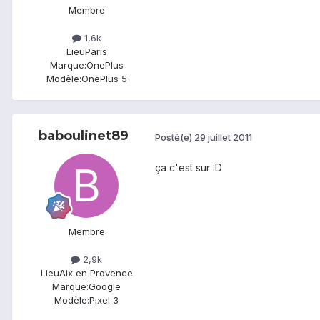
Membre
1,6k
Lieu
Paris
Marque:
OnePlus
Modèle:
OnePlus 5
baboulinet89
Posté(e)
29 juillet 2011
ça c'est sur :D
Membre
2,9k
Lieu
Aix en Provence
Marque:
Google
Modèle:
Pixel 3