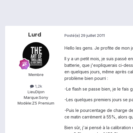
Lurd
Posté(e)
29 juillet 2011
Hello les gens. Je profite de mon
Il y a un petit mois, je suis pass
batterie, que j'expliquerais ci-des
en quelques jours, même après cali
Membre
problème bien pourri :
1,2k
-Le flash se passe bien, je le fais
Lieu
Dijon
Marque:
Sony
-Les quelques premiers jours se p
Modèle:
Z5 Premium
-Puis le pourcentage de charge de
ce matin carrément à 55%, alors que
Bien sûr, j'ai pensé à la calibratio