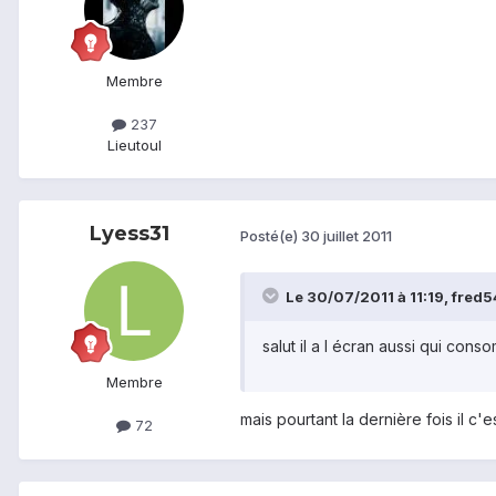
Membre
237
Lieu
toul
Lyess31
Posté(e)
30 juillet 2011
Le 30/07/2011 à 11:19, fred54
salut il a l écran aussi qui con
Membre
mais pourtant la dernière fois il c'
72