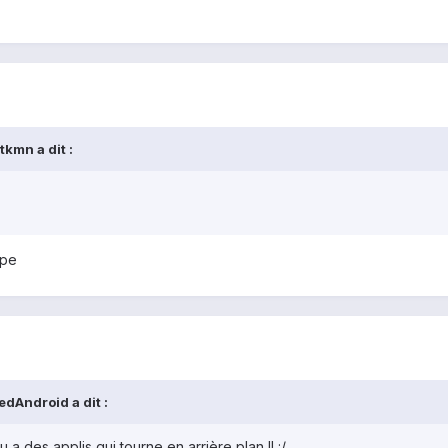
tkmn a dit :
ppe
edAndroid a dit :
 a des applis qui tourne en arrière plan !! :/