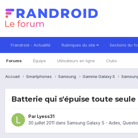
Frandroid - Actualité
Rubriques du site
Sections du f
Forums
Équipe
Utilisateurs en ligne
Clubs
Accueil
Smartphones
Samsung
Gamme Galaxy S
Samsung
Batterie qui s'épuise toute seule s
Par
Lyess31
30 juillet 2011
dans
Samsung Galaxy S - Aides, Questi