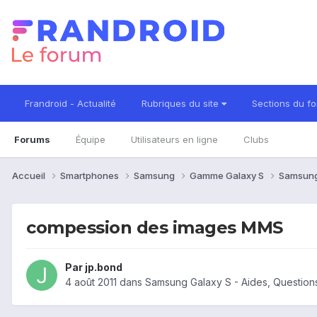
Frandroid - Actualité
Rubriques du site
Sections du f
Forums
Équipe
Utilisateurs en ligne
Clubs
Accueil
Smartphones
Samsung
Gamme Galaxy S
Samsung
compession des images MMS
Par
jp.bond
4 août 2011
dans
Samsung Galaxy S - Aides, Questio