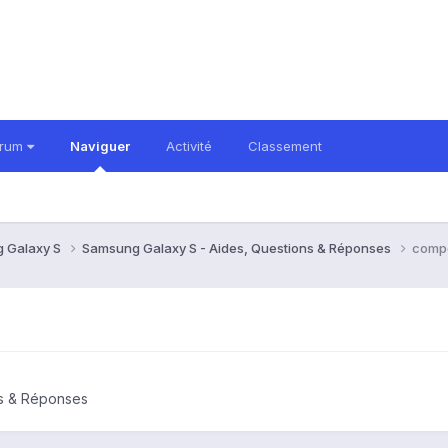
orum
Naviguer
Activité
Classement
 Galaxy S
Samsung Galaxy S - Aides, Questions & Réponses
comp
ns & Réponses