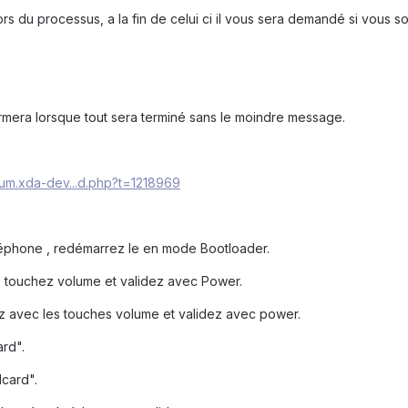
s du processus, a la fin de celui ci il vous sera demandé si vous sou
mera lorsque tout sera terminé sans le moindre message.
orum.xda-dev...d.php?t=1218969
éléphone , redémarrez le en mode Bootloader.
 touchez volume et validez avec Power.
z avec les touches volume et validez avec power.
ard".
dcard".