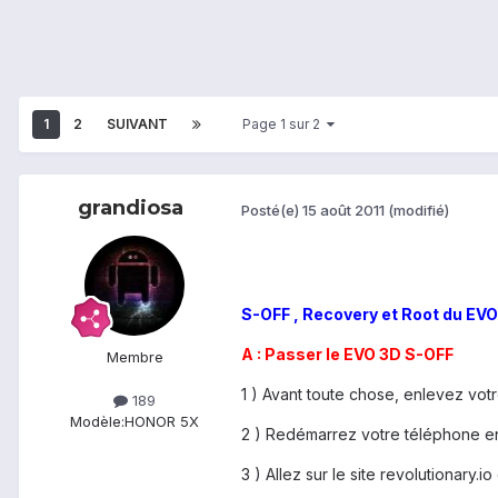
1
2
SUIVANT
Page 1 sur 2
grandiosa
Posté(e)
15 août 2011
(modifié)
S-OFF , Recovery et Root du EV
A : Passer le EVO 3D S-OFF
Membre
1 ) Avant toute chose, enlevez votre
189
Modèle:
HONOR 5X
2 ) Redémarrez votre téléphone e
3 ) Allez sur le site revolutionary.i