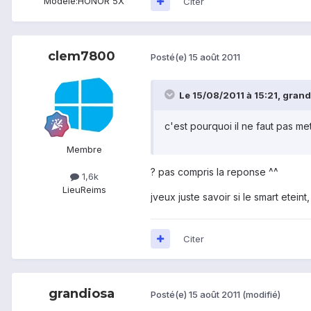
Modèle:
HONOR 5X
Citer
clem7800
Posté(e)
15 août 2011
Le 15/08/2011 à 15:21, grandi
c'est pourquoi il ne faut pas me
Membre
? pas compris la reponse ^^
1,6k
Lieu
Reims
jveux juste savoir si le smart eteint
Citer
grandiosa
Posté(e)
15 août 2011
(modifié)