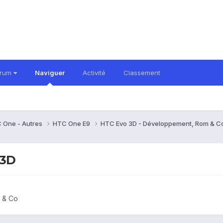
orum
Naviguer
Activité
Classement
 One - Autres
HTC One E9
HTC Evo 3D - Développement, Rom & C
 3D
 & Co