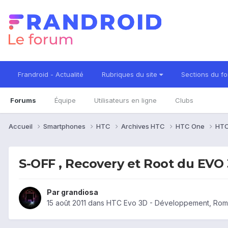
Frandroid - Actualité
Rubriques du site
Sections du f
Forums
Équipe
Utilisateurs en ligne
Clubs
Accueil
Smartphones
HTC
Archives HTC
HTC One
HTC
S-OFF , Recovery et Root du EVO
Par
grandiosa
15 août 2011
dans
HTC Evo 3D - Développement, Rom