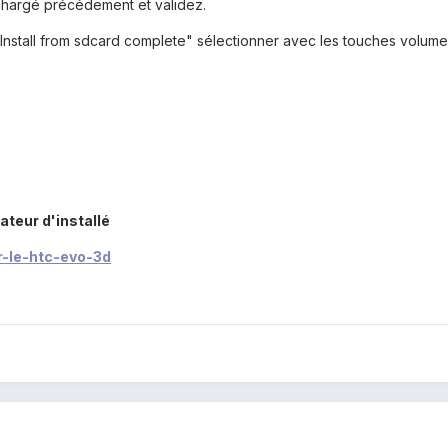
léchargé précédement et validez.
Install from sdcard complete" sélectionner avec les touches volume 
ateur d'installé
r-le-htc-evo-3d
a