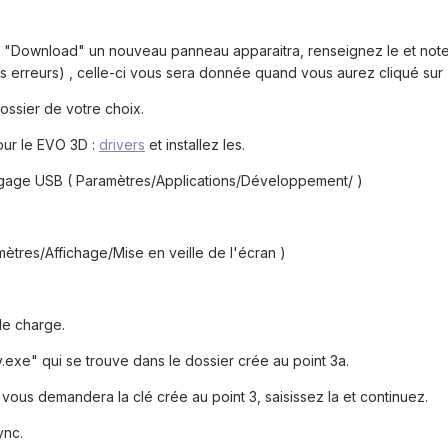
 "Download" un nouveau panneau apparaitra, renseignez le et notez b
les erreurs) , celle-ci vous sera donnée quand vous aurez cliqué sur
 dossier de votre choix.
our le EVO 3D :
drivers
et installez les.
gage USB ( Paramètres/Applications/Développement/ )
mètres/Affichage/Mise en veille de l'écran )
de charge.
y.exe" qui se trouve dans le dossier crée au point 3a.
n vous demandera la clé crée au point 3, saisissez la et continuez.
ync.