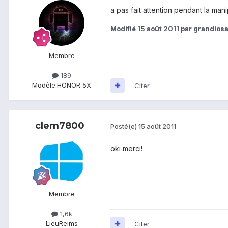
a pas fait attention pendant la ma
Modifié
15 août 2011
par grandios
Membre
189
Modèle:
HONOR 5X
Citer
clem7800
Posté(e)
15 août 2011
oki merci!
Membre
1,6k
Lieu
Reims
Citer