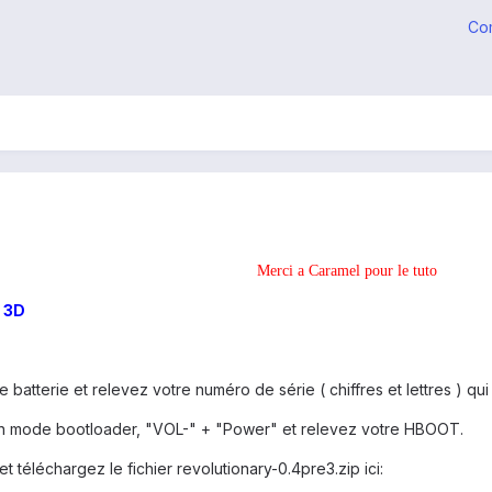
Co
Merci a Caramel pour le tuto
O 3D
 batterie et relevez votre numéro de série ( chiffres et lettres ) qui
n mode bootloader, "VOL-" + "Power" et relevez votre HBOOT.
o et téléchargez le fichier revolutionary-0.4pre3.zip ici: