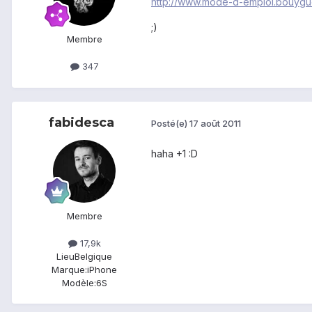
http://www.mode-d-emploi.bouygu
;)
Membre
347
fabidesca
Posté(e)
17 août 2011
haha +1 :D
Membre
17,9k
Lieu
Belgique
Marque:
iPhone
Modèle:
6S