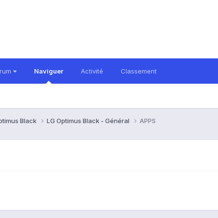
orum
Naviguer
Activité
Classement
ptimus Black
LG Optimus Black - Général
APPS