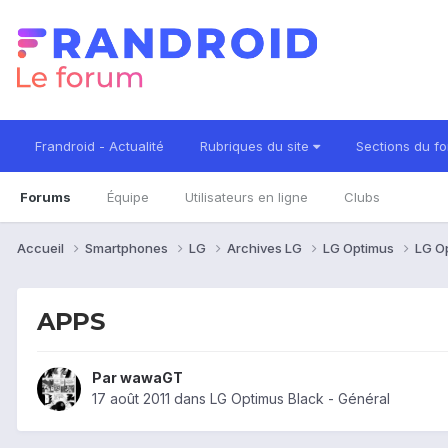
Frandroid - Actualité
Rubriques du site
Sections du f
Forums
Équipe
Utilisateurs en ligne
Clubs
Accueil
Smartphones
LG
Archives LG
LG Optimus
LG O
APPS
Par
wawaGT
17 août 2011
dans
LG Optimus Black - Général