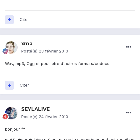
Citer
xma
Posté(e)
23 février 2010
Wav, mp3, Ogg et peut-etre d'autres formats/codecs.
Citer
SEYLALiVE
Posté(e)
24 février 2010
bonjour ^^
moi j' aimerais bien qu' ont me up la sonnerie quand ont reçoit un