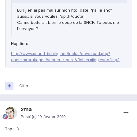
Euh j'en ai pas mal sur mon htc' date='j'ai la sncf
aussi.. si vous voulez j'up :)[/quote']
Ca me botterait bien le coup de la SNCF. Tu peux me
l'envoyer ?
Hop tien:
http://www.sound-fishing.net/inclus/download.php?
chemin=bruitages/sonnerie-gare&fichier=jinglesncf.mp3
Citer
xma
Posté(e)
19 février 2010
Top ! :D