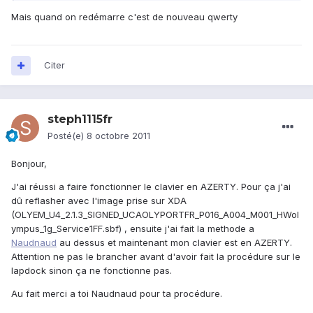
Mais quand on redémarre c'est de nouveau qwerty
Citer
steph1115fr
Posté(e)
8 octobre 2011
Bonjour,
J'ai réussi a faire fonctionner le clavier en AZERTY. Pour ça j'ai
dû reflasher avec l'image prise sur XDA
(OLYEM_U4_2.1.3_SIGNED_UCAOLYPORTFR_P016_A004_M001_HWol
ympus_1g_Service1FF.sbf) , ensuite j'ai fait la methode a
Naudnaud
au dessus et maintenant mon clavier est en AZERTY.
Attention ne pas le brancher avant d'avoir fait la procédure sur le
lapdock sinon ça ne fonctionne pas.
Au fait merci a toi Naudnaud pour ta procédure.