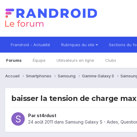
Frandroid - Actualité
Rubriques du site
Sections du f
Forums
Équipe
Utilisateurs en ligne
Clubs
Accueil
Smartphones
Samsung
Gamme Galaxy S
Samsung
baisser la tension de charge max 
Par
st4rdust
24 août 2011
dans
Samsung Galaxy S - Aides, Questi