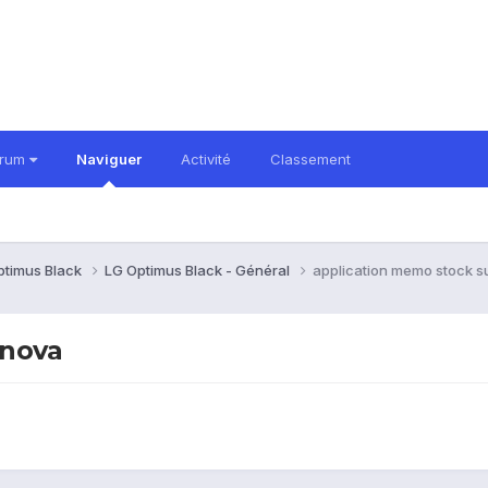
orum
Naviguer
Activité
Classement
ptimus Black
LG Optimus Black - Général
application memo stock s
 nova