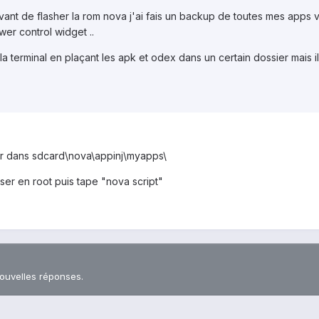
 avant de flasher la rom nova j'ai fais un backup de toutes mes apps 
er control widget ..
a la terminal en plaçant les apk et odex dans un certain dossier mais il
ller dans sdcard\nova\appinj\myapps\
er en root puis tape "nova script"
nouvelles réponses.