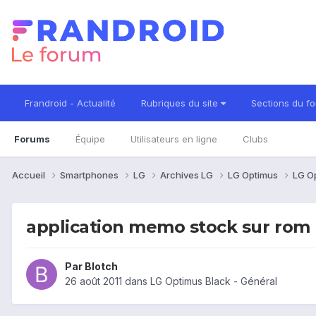
Frandroid - Actualité
Rubriques du site
Sections du f
Forums
Équipe
Utilisateurs en ligne
Clubs
Accueil
Smartphones
LG
Archives LG
LG Optimus
LG O
application memo stock sur rom
Par
Blotch
26 août 2011
dans
LG Optimus Black - Général