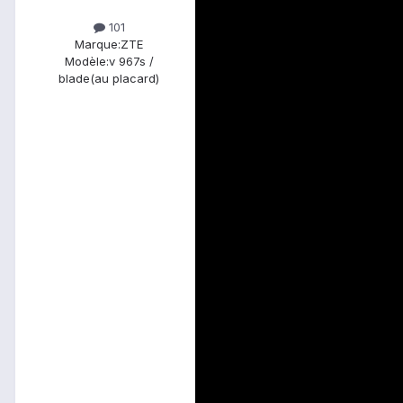
101
Marque:
ZTE
Modèle:
v 967s /
blade(au placard)