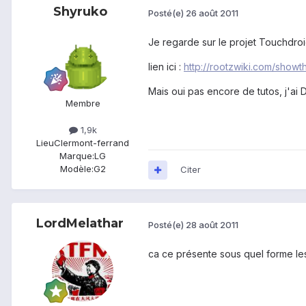
Shyruko
Posté(e)
26 août 2011
Je regarde sur le projet Touchdroi
lien ici :
http://rootzwiki.com/show
Mais oui pas encore de tutos, j'ai 
Membre
1,9k
Lieu
Clermont-ferrand
Marque:
LG
Modèle:
G2
Citer
LordMelathar
Posté(e)
28 août 2011
ca ce présente sous quel forme les f