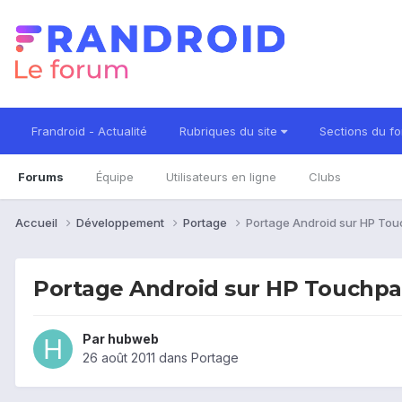
Frandroid - Actualité
Rubriques du site
Sections du f
Forums
Équipe
Utilisateurs en ligne
Clubs
Accueil
Développement
Portage
Portage Android sur HP To
Portage Android sur HP Touchp
Par
hubweb
26 août 2011
dans
Portage