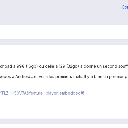
Co
chpad à 99€ (16gb) ou celle a 129 (32gb) a donné un second souffle 
ebos à Android... et voila les premiers fruits. Il y a bien un premier 
v=YTLZHH50V7A&feature=player_embedded#!