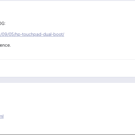
DG:
1/09/05/hp-touchpad-dual-boot/
ience.
ml