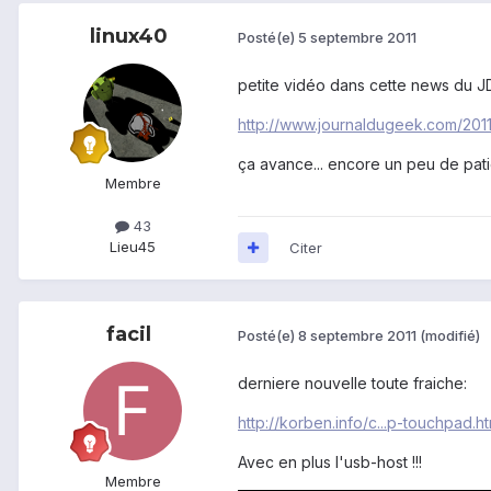
linux40
Posté(e)
5 septembre 2011
petite vidéo dans cette news du J
http://www.journaldugeek.com/201
ça avance... encore un peu de pat
Membre
43
Lieu
45
Citer
facil
Posté(e)
8 septembre 2011
(modifié)
derniere nouvelle toute fraiche:
http://korben.info/c...p-touchpad.ht
Avec en plus l'usb-host !!!
Membre