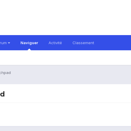
orum
Naviguer
Activité
Classement
uchpad
ad