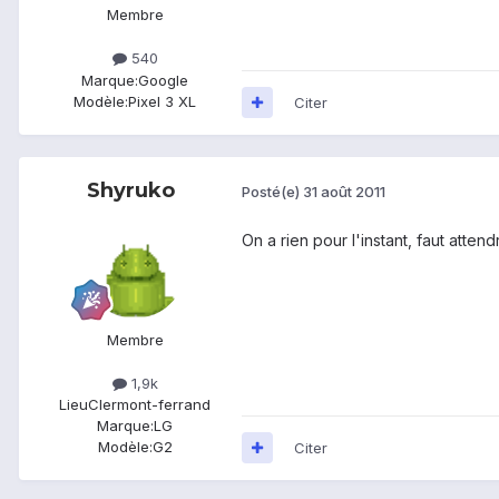
Membre
540
Marque:
Google
Modèle:
Pixel 3 XL
Citer
Shyruko
Posté(e)
31 août 2011
On a rien pour l'instant, faut atte
Membre
1,9k
Lieu
Clermont-ferrand
Marque:
LG
Modèle:
G2
Citer